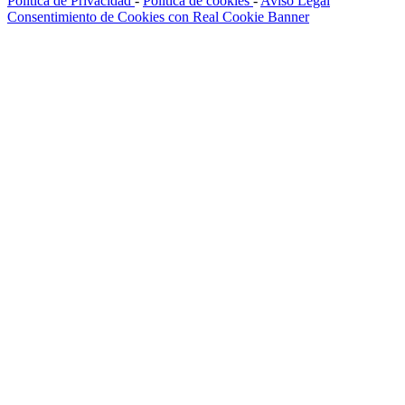
Política de Privacidad
-
Política de cookies
-
Aviso Legal
Consentimiento de Cookies con Real Cookie Banner