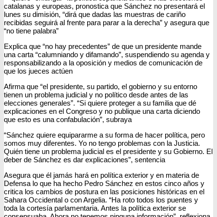
catalanas y europeas, pronostica que Sánchez no presentará el
lunes su dimisión, “dirá que dadas las muestras de cariño
recibidas seguirá al frente para parar a la derecha” y asegura que
“no tiene palabra”
Explica que “no hay precedentes” de que un presidente mande
una carta “calumniando y difamando”, suspendiendo su agenda y
responsabilizando a la oposición y medios de comunicación de
que los jueces actúen
Afirma que “el presidente, su partido, el gobierno y su entorno
tienen un problema judicial y no político desde antes de las
elecciones generales”. “Si quiere proteger a su familia que dé
explicaciones en el Congreso y no publique una carta diciendo
que esto es una confabulación”, subraya
“Sánchez quiere equipararme a su forma de hacer política, pero
somos muy diferentes. Yo no tengo problemas con la Justicia.
Quién tiene un problema judicial es el presidente y su Gobierno. El
deber de Sánchez es dar explicaciones”, sentencia
Asegura que él jamás hará en política exterior y en materia de
Defensa lo que ha hecho Pedro Sánchez en estos cinco años y
critica los cambios de postura en las posiciones históricas en el
Sahara Occidental o con Argelia. “Ha roto todos los puentes y
toda la cortesía parlamentaria. Antes la política exterior se
consensuaba. Ahora no tenemos ninguna información”, reflexiona