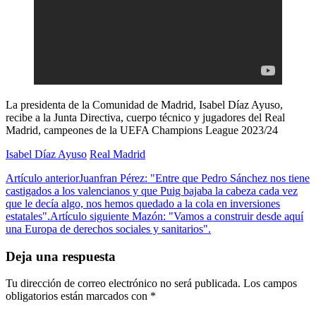
La presidenta de la Comunidad de Madrid, Isabel Díaz Ayuso,
recibe a la Junta Directiva, cuerpo técnico y jugadores del Real
Madrid, campeones de la UEFA Champions League 2023/24
Isabel Díaz Ayuso
Real Madrid
Artículo anterior
Juanfran Pérez: "Entre que Pedro Sánchez nos tiene
castigados a los valencianos y que Puig bajaba la cabeza cada vez
que le decía algo, nos hemos quedado a la cola en inversiones
estatales".
Artículo siguiente
Mazón: "Vamos a construir desde aquí
una Europa de derechos sociales y sanitarios".
Deja una respuesta
Tu dirección de correo electrónico no será publicada.
Los campos
obligatorios están marcados con
*