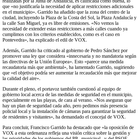
realizadas por la Junta de Andalucía, es calificada como buena, lo
que «no justificaría la necesidad de aplicar restricciones adicionales
en el municipio». Garrido ha añadido que la zona del centro de la
ciudad, incluyendo la Plaza de la Costa del Sol, la Plaza Andalucía y
la calle San Miguel, ya es libre de emisiones. «No vemos la
necesidad de extender estas restricciones a más calles cuando ya
cumplimos con los criterios establecidos, como es el caso en
Pontevedra», ha explicado el edil de VOX.
Además, Garrido ha criticado al gobierno de Pedro Sánchez por
promover una ley que considera «innecesaria y no mandatoria según
las directivas de la Unión Europea». Esto «parece una medida
recaudatoria más que ambiental», ha lamentado Garrido, sugiriendo
que «el objetivo podría ser aumentar la recaudación más que mejorar
la calidad del aire».
Durante el pleno, el portavoz también cuestionó al equipo de
gobierno local acerca de las medidas de seguridad en el municipio,
especialmente en las playas, de cara al verano. «Nos aseguran que
hay un plan de seguridad cada año, pero pedimos más presencia
policial local y la instalación de cámaras para garantizar la seguridad
de residentes y visitantes», ha demandado el concejal de VOX.
Para concluir, Francisco Garrido ha destacado que «la oposición de
VOX a esta ordenanza refleja una visión crítica sobre la gestión y
las prioridades de los gobiernos del PP –municipal– y del PSOE –