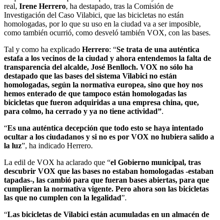
real,
Irene Herrero
, ha destapado, tras la Comisión de
Investigación del Caso Vilabici, que las bicicletas no están
homologadas, por lo que su uso en la ciudad va a ser imposible,
como también ocurrió, como desveló también VOX, con las bases.
Tal y como ha explicado
Herrero
: “
Se trata de una auténtica
estafa a los vecinos de la ciudad y ahora entendemos la falta de
transparencia del alcalde, José Benlloch. VOX no sólo ha
destapado que las bases del sistema Vilabici no están
homologadas, según la normativa europea, sino que hoy nos
hemos enterado de que tampoco están homologadas las
bicicletas que fueron adquiridas a una empresa china, que,
para colmo, ha cerrado y ya no tiene actividad”
.
“
Es una auténtica decepción que todo esto se haya intentado
ocultar a los ciudadanos y si no es por VOX no hubiera salido a
la luz
”, ha indicado Herrero.
La edil de VOX ha aclarado que “
el Gobierno municipal, tras
descubrir VOX que las bases no estaban homologadas -estaban
tapadas-, las cambió para que fueran bases abiertas, para que
cumplieran la normativa vigente. Pero ahora son las bicicletas
las que no cumplen con la legalidad
”.
“
Las bicicletas de Vilabici están acumuladas en un almacén de