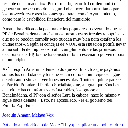
restante de su mandato». Por otro lado, recurrir la orden podría
generar un «escenario de inseguridad e incertidumbre», tanto para
los proveedores y asociaciones que traten con el Ayuntamiento,
como para la estabilidad financiera del municipio.
Amann ha criticado la postura de los populares, aseverando que «el
PP de Benalmádena aprueba unos presupuestos irreales y populistas
que no se pueden cumplir pero quedan muy bien para estafar a los
ciudadanos». Según el concejal de VOX, esta situación podría llevar
a una subida de impuestos o al incumplimiento de las promesas
electorales del PP, lo que ha considerado un escenario perverso para
el municipio.
Así, Joaquín Amann ha lamentado que «al final, los que pagamos
somos los ciudadanos y los que verán cómo el municipio se sigue
deteriorando sin las inversiones necesarias. Tanto se quiere parecer
el Partido Popular al Partido Socialista, que, al igual que Sánchez,
cuando le hacen informes desfavorables, los ignora; en
Benalmádena, el PP con el señor Lara la cabeza, hace lo mismo y
sigue hacia delante». Esto, ha apostillado, «es el gobierno del
Partido Popular».
Joaquín Amann
Málaga
Vox
Artículo anterior
Rocío de Meer: "Hay que aplicar una política dura