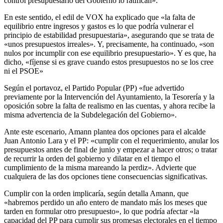
control presupuestario del Gobierno lo ratifican».
En este sentido, el edil de VOX ha explicado que «la falta de
equilibrio entre ingresos y gastos es lo que podría vulnerar el
principio de estabilidad presupuestaria», asegurando que se trata de
«unos presupuestos irreales». Y, precisamente, ha continuado, «son
nulos por incumplir con ese equilibrio presupuestario». Y es que, ha
dicho, «fíjense si es grave cuando estos presupuestos no se los cree
ni el PSOE»
Según el portavoz, el Partido Popular (PP) «fue advertido
previamente por la Intervención del Ayuntamiento, la Tesorería y la
oposición sobre la falta de realismo en las cuentas, y ahora recibe la
misma advertencia de la Subdelegación del Gobierno».
Ante este escenario, Amann plantea dos opciones para el alcalde
Juan Antonio Lara y el PP: «cumplir con el requerimiento, anular los
presupuestos antes de final de junio y empezar a hacer otros; o tratar
de recurrir la orden del gobierno y dilatar en el tiempo el
cumplimiento de la misma mareando la perdiz». Advierte que
cualquiera de las dos opciones tiene consecuencias significativas.
Cumplir con la orden implicaría, según detalla Amann, que
«habremos perdido un año entero de mandato más los meses que
tarden en formular otro presupuesto», lo que podría afectar «la
capacidad del PP para cumplir sus promesas electorales en el tiempo