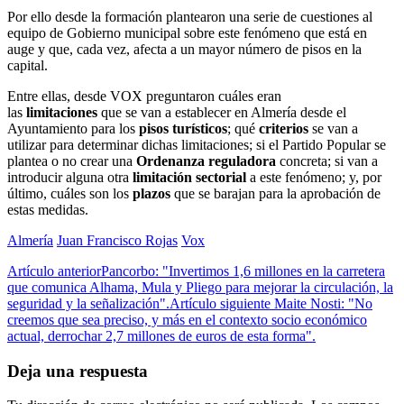
Por ello desde la formación plantearon una serie de cuestiones al
equipo de Gobierno municipal sobre este fenómeno que está en
auge y que, cada vez, afecta a un mayor número de pisos en la
capital.
Entre ellas, desde VOX preguntaron cuáles eran
las
limitaciones
que se van a establecer en Almería desde el
Ayuntamiento para los
pisos turísticos
; qué
criterios
se van a
utilizar para determinar dichas limitaciones; si el Partido Popular se
plantea o no crear una
Ordenanza reguladora
concreta; si van a
introducir alguna otra
limitación sectorial
a este fenómeno; y, por
último, cuáles son los
plazos
que se barajan para la aprobación de
estas medidas.
Almería
Juan Francisco Rojas
Vox
Artículo anterior
Pancorbo: "Invertimos 1,6 millones en la carretera
que comunica Alhama, Mula y Pliego para mejorar la circulación, la
seguridad y la señalización".
Artículo siguiente
Maite Nosti: "No
creemos que sea preciso, y más en el contexto socio económico
actual, derrochar 2,7 millones de euros de esta forma".
Deja una respuesta