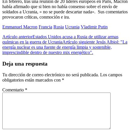
En febrero, tras una reunión de 20 líderes europeos en París, Macron
había afirmado que si bien no había consenso sobre el envío de
soldados a Ucrania, » no se puede descartar nada». Sus comentarios
provocaron críticas, conmoción e ira.
Emmanuel Macron
Francia
Rusia
Ucrania
Vladimir Putin
Artículo anterior
Estados Unidos acusa a Rusia de utilizar armas
químicas en la guerra de Ucrania
Artículo siguiente
Jesús Albiol: "La
energía nuclear es una fuente de energía limpia y sostenible,
imprescindible dentro de nuestro mix energético".
Deja una respuesta
Tu dirección de correo electrónico no será publicada.
Los campos
obligatorios están marcados con
*
Comentario
*