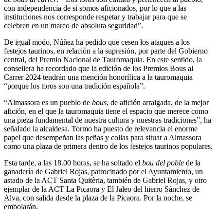
con independencia de si somos aficionados, por lo que a las
instituciones nos corresponde respetar y trabajar para que se
celebren en un marco de absoluta seguridad”.
De igual modo, Núñez ha pedido que cesen los ataques a los
festejos taurinos, en relación a la supresión, por parte del Gobierno
central, del Premio Nacional de Tauromaquia. En este sentido, la
consellera ha recordado que la edición de los Premios Bous al
Carrer 2024 tendrán una mención honorífica a la tauromaquia
“porque los toros son una tradición española”.
“Almassora es un pueblo de
bous
, de afición arraigada, de la mejor
afición, en el que la tauromaquia tiene el espacio que merece como
una pieza fundamental de nuestra cultura y nuestras tradiciones”, ha
señalado la alcaldesa. Tormo ha puesto de relevancia el enorme
papel que desempeñan las peñas y collas para situar a Almassora
como una plaza de primera dentro de los festejos taurinos populares.
Esta tarde, a las 18.00 horas, se ha soltado el
bou del poble
de la
ganadería de Gabriel Rojas, patrocinado por el Ayuntamiento, un
astado de la ACT Santa Quitèria, también de Gabriel Rojas, y otro
ejemplar de la ACT La Picaora y El Jaleo del hierro Sánchez de
Alva, con salida desde la plaza de la Picaora. Por la noche, se
embolarán.