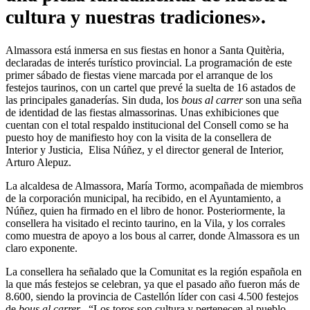
cultura y nuestras tradiciones».
Almassora está inmersa en sus fiestas en honor a Santa Quitèria,
declaradas de interés turístico provincial. La programación de este
primer sábado de fiestas viene marcada por el arranque de los
festejos taurinos, con un cartel que prevé la suelta de 16 astados de
las principales ganaderías. Sin duda, los
bous al carrer
son una seña
de identidad de las fiestas almassorinas. Unas exhibiciones que
cuentan con el total respaldo institucional del Consell como se ha
puesto hoy de manifiesto hoy con la visita de la consellera de
Interior y Justicia, Elisa Núñez, y el director general de Interior,
Arturo Alepuz.
La alcaldesa de Almassora, María Tormo, acompañada de miembros
de la corporación municipal, ha recibido, en el Ayuntamiento, a
Núñez, quien ha firmado en el libro de honor. Posteriormente, la
consellera ha visitado el recinto taurino, en la Vila, y los corrales
como muestra de apoyo a los bous al carrer, donde Almassora es un
claro exponente.
La consellera ha señalado que la Comunitat es la región española en
la que más festejos se celebran, ya que el pasado año fueron más de
8.600, siendo la provincia de Castellón líder con casi 4.500 festejos
de
bous al carrer
. “Los toros son cultura y pertenecen al pueblo,