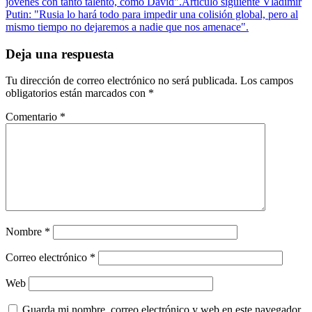
jóvenes con tanto talento, como David".
Artículo siguiente
Vladimir
Putin: "Rusia lo hará todo para impedir una colisión global, pero al
mismo tiempo no dejaremos a nadie que nos amenace".
Deja una respuesta
Tu dirección de correo electrónico no será publicada.
Los campos
obligatorios están marcados con
*
Comentario
*
Nombre
*
Correo electrónico
*
Web
Guarda mi nombre, correo electrónico y web en este navegador