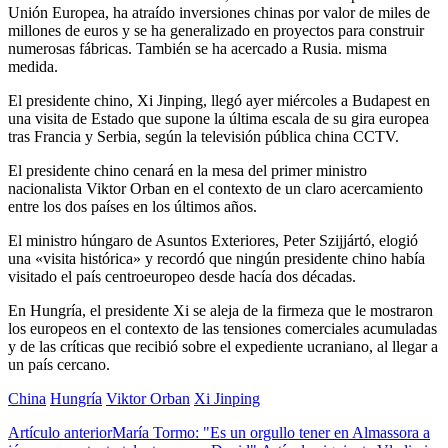
Unión Europea, ha atraído inversiones chinas por valor de miles de
millones de euros y se ha generalizado en proyectos para construir
numerosas fábricas. También se ha acercado a Rusia. misma
medida.
El presidente chino, Xi Jinping, llegó ayer miércoles a Budapest en
una visita de Estado que supone la última escala de su gira europea
tras Francia y Serbia, según la televisión pública china CCTV.
El presidente chino cenará en la mesa del primer ministro
nacionalista Viktor Orban en el contexto de un claro acercamiento
entre los dos países en los últimos años.
El ministro húngaro de Asuntos Exteriores, Peter Szijjártó, elogió
una «visita histórica» ​​y recordó que ningún presidente chino había
visitado el país centroeuropeo desde hacía dos décadas.
En Hungría, el presidente Xi se aleja de la firmeza que le mostraron
los europeos en el contexto de las tensiones comerciales acumuladas
y de las críticas que recibió sobre el expediente ucraniano, al llegar a
un país cercano.
China
Hungría
Viktor Orban
Xi Jinping
Artículo anterior
María Tormo: "Es un orgullo tener en Almassora a