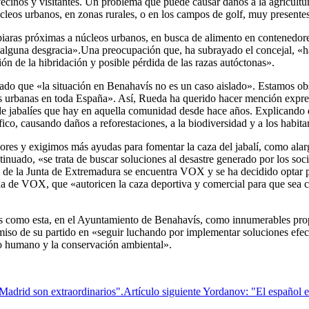
cinos y visitantes. Un problema que puede causar daños a la agricultura
cleos urbanos, en zonas rurales, o en los campos de golf, muy presentes
iaras próximas a núcleos urbanos, en busca de alimento en contenedore
 alguna desgracia».Una preocupación que, ha subrayado el concejal, «h
ón de la hibridación y posible pérdida de las razas autóctonas».
izado que «la situación en Benahavís no es un caso aislado». Estamos ob
nas urbanas en toda España». Así, Rueda ha querido hacer mención expre
e jabalíes que hay en aquella comunidad desde hace años. Explicando qu
fico, causando daños a reforestaciones, a la biodiversidad y a los habita
res y exigimos más ayudas para fomentar la caza del jabalí, como alarg
ntinuado, «se trata de buscar soluciones al desastre generado por los soc
 de la Junta de Extremadura se encuentra VOX y se ha decidido optar po
tada de VOX, que «autoricen la caza deportiva y comercial para que sea 
como esta, en el Ayuntamiento de Benahavís, como innumerables propues
omiso de su partido en «seguir luchando por implementar soluciones efec
llo humano y la conservación ambiental».
adrid son extraordinarios".
Artículo siguiente
Yordanov: "El español e