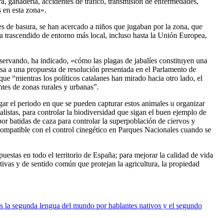
, ganadería, accidentes de tráfico, transmisión de enfermedades,
 en esta zona».
s de basura, se han acercado a niños que jugaban por la zona, que
a trascendido de entorno más local, incluso hasta la Unión Europea,
servando, ha indicado, «cómo las plagas de jabalíes constituyen una
sa a una propuesta de resolución presentada en el Parlamento de
e “mientras los políticos catalanes han mirado hacia otro lado, el
ntes de zonas rurales y urbanas”.
ar el periodo en que se pueden capturar estos animales u organizar
ialistas, para controlar la biodiversidad que sigan el buen ejemplo de
r batidas de caza para controlar la superpoblación de ciervos y
compatible con el control cinegético en Parques Nacionales cuando se
tas en todo el territorio de España; para mejorar la calidad de vida
tivas y de sentido común que protejan la agricultura, la propiedad
s la segunda lengua del mundo por hablantes nativos y el segundo