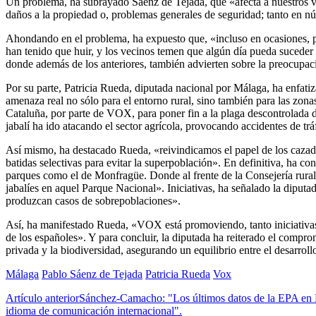
Un problema, ha subrayado Sáenz de Tejada, que «afecta a nuestros ve
daños a la propiedad o, problemas generales de seguridad; tanto en nú
Ahondando en el problema, ha expuesto que, «incluso en ocasiones, p
han tenido que huir, y los vecinos temen que algún día pueda suceder
donde además de los anteriores, también advierten sobre la preocupaci
Por su parte, Patricia Rueda, diputada nacional por Málaga, ha enfat
amenaza real no sólo para el entorno rural, sino también para las zo
Cataluña, por parte de VOX, para poner fin a la plaga descontrolada d
jabalí ha ido atacando el sector agrícola, provocando accidentes de trá
Así mismo, ha destacado Rueda, «reivindicamos el papel de los cazado
batidas selectivas para evitar la superpoblación». En definitiva, ha co
parques como el de Monfragüe. Donde al frente de la Consejería rural
jabalíes en aquel Parque Nacional». Iniciativas, ha señalado la dipu
produzcan casos de sobrepoblaciones».
Así, ha manifestado Rueda, «VOX está promoviendo, tanto iniciativas 
de los españoles». Y para concluir, la diputada ha reiterado el compr
privada y la biodiversidad, asegurando un equilibrio entre el desarro
Málaga
Pablo Sáenz de Tejada
Patricia Rueda
Vox
Artículo anterior
Sánchez-Camacho: "Los últimos datos de la EPA en M
idioma de comunicación internacional".