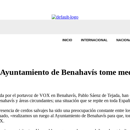
INICIO
INTERNACIONAL
NACION
l Ayuntamiento de Benahavís tome med
a por el portavoz de VOX en Benahavís, Pablo Sáenz de Tejada, han em
enahavís y áreas circundantes; una situación que se repite en toda Españ
encia de cerdos salvajes ha sido una preocupación constante entre los
uado, «realizamos un ruego al Ayuntamiento de Benahavís para que, to
OX.