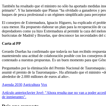
También ha resaltado que el ministro no sólo ha aportado medidas insuf
primario”. Y ha lamentado que Planas “ha olvidado a ganaderos y pesca
buques de pesca profesional o un régimen simplificado para percepto
El consejero de Extremadura, Ignacio Higuero, ha explicado el probl
caza menor. Ha propuesto elaborar un plan para la recuperación de ca
depredadores como ya hizo Extremadura al permitir la caza del melonc
burócratas de Madrid y Bruselas, que desconoce las necesidades del
Carta al PP
Gerardo Dueñas ha confirmado que todavía no han recibido respuesta 
manteniendo una actitud de colaboración posible con los consejeros de
contestado a nuestras propuestas. Es un buen momento para que Génov
Preguntados por la eliminación del Premio Nacional de Tauromaquia p
asumir el premio de la Tauromaquia». Ha afirmado que el ministro «d
alrededor de 2.000 millones de euros al año».
Agenda 2030
Agricultura
Vox
Artículo anterior
Javier Jové: "Ahora resulta que no van a poder accede
de inmigrantes".