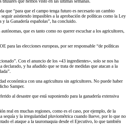
s titulares que hemos visto en las últimas semanas.
da que “para que el campo tenga futuro es necesario un cambio
seguir asistiendo impasibles a la aprobación de políticas como la Ley
a y la Ganadería españolas”, ha concluido.
 autónomas, que es tanto como no querer escuchar a los agricultores,
OE para las elecciones europeas, por ser responsable “de políticas
cionado”. Con el anuncio de los «43 ingredientes», solo se nos ha
 declarado, y ha añadido que se trata de medidas que atacan a la
lada”.
idad económica con una agricultura sin agricultores. No puede haber
 dicho Samper.
eferido al desastre que está suponiendo para la ganadería extensiva
ión real en muchas regiones, como es el caso, por ejemplo, de la
 sequía y la irregularidad pluviométrica cuando llueve, por lo que no
ado el ataque a la tauromaquia desde el Ejecutivo, lo que también