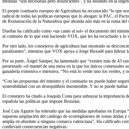
medidas “son necesarias pero insuficientes”, y ha insistido en la urge
El propio comisario europeo de Agricultura ha reconocido “lo que no
radical de todas las políticas europeas que lo ahogan: la PAC, el Pac
de Restauración de la Naturaleza que ahonda aún más en la ruina del 
Dueñas ha calificado como «un canto al sol» el documento del ministe
al contrario de lo que está haciendo VOX, que les ha escuchado y lo 
Por otro lado, los consejeros de agricultura han mostrado su desconcie
paralizantes”, mientras que VOX apoya a Jorge Buxadé para liderar la 
Por su parte, Ángel Samper, ha lamentado que “existen más de 43 razo
presentado «el mantel de una mesa en la que los únicos comensales so
ganadería extensiva e intensiva. “No está lo verde sino los verdes, y n
“Con las propuestas del ministro y el comisario no puede haber segur
sostenibilidad con un desequilibrio insostenible. Y no se puede hablar
El consejero ha citado a Joaquín Costa para subrayar la importancia de 
española las políticas que impone Bruselas.
José Luis Aguirre ha reiterado que las medidas aprobadas en Europa “n
supuesta ampliación del catálogo de ecorregímenes de zonas áridas y s
amplía en absoluto a ninguna comarca valenciana”. Ha calificado com
conllevará consecuencias negativas.