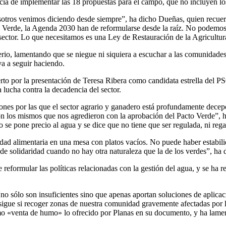
ncia de implementar las 18 propuestas para el campo, que no incluyen lo
sotros venimos diciendo desde siempre”, ha dicho Dueñas, quien recuer
to Verde, la Agenda 2030 han de reformularse desde la raíz. No podemos 
sector. Lo que necesitamos es una Ley de Restauración de la Agricultur
rio, lamentando que se niegue ni siquiera a escuchar a las comunidades
va a seguir haciendo.
rto por la presentación de Teresa Ribera como candidata estrella del PS
lucha contra la decadencia del sector.
nes por las que el sector agrario y ganadero está profundamente decep
n los mismos que nos agredieron con la aprobación del Pacto Verde”, ha
o se pone precio al agua y se dice que no tiene que ser regulada, ni rega
idad alimentaria en una mesa con platos vacíos. No puede haber estabil
 de solidaridad cuando no hay otra naturaleza que la de los verdes”, ha
reformular las políticas relacionadas con la gestión del agua, y se ha r
o sólo son insuficientes sino que apenas aportan soluciones de aplicac
igue si recoger zonas de nuestra comunidad gravemente afectadas por la
o «venta de humo» lo ofrecido por Planas en su documento, y ha lament