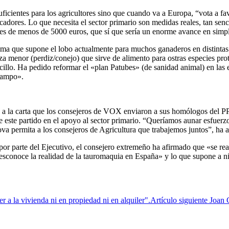
icientes para los agricultores sino que cuando va a Europa, “vota a fav
dores. Lo que necesita el sector primario son medidas reales, tan senci
res de menos de 5000 euros, que sí que sería un enorme avance en simpl
ema que supone el lobo actualmente para muchos ganaderos en distinta
za menor (perdiz/conejo) que sirve de alimento para ostras especies pr
illo. Ha pedido reformar el «plan Patubes» (de sanidad animal) en las e
 campo».
a la carta que los consejeros de VOX enviaron a sus homólogos del PP
 este partido en el apoyo al sector primario. “Queríamos aunar esfuerzo
a permita a los consejeros de Agricultura que trabajemos juntos”, ha
or parte del Ejecutivo, el consejero extremeño ha afirmado que «se r
esconoce la realidad de la tauromaquia en España» y lo que supone a 
r a la vivienda ni en propiedad ni en alquiler".
Artículo siguiente
Joan 