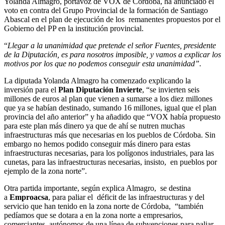
Yolanda Almagro, portavoz de VOX de Córdoba, ha anunciado el
voto en contra del Grupo Provincial de la formación de Santiago
Abascal en el plan de ejecución de los remanentes propuestos por el
Gobierno del PP en la institución provincial.
“
Llegar a la unanimidad que pretende el señor Fuentes, presidente
de la Diputación, es para nosotros imposible, y vamos a explicar los
motivos por los que no podemos conseguir esta unanimidad”.
La diputada Yolanda Almagro ha comenzado explicando la
inversión para el
Plan Diputación Invierte
, “se invierten seis
millones de euros al plan que vienen a sumarse a los diez millones
que ya se habían destinado, sumando 16 millones, igual que el plan
provincia del año anterior” y ha añadido que “VOX había propuesto
para este plan más dinero ya que de ahí se nutren muchas
infraestructuras más que necesarias en los pueblos de Córdoba. Sin
embargo no hemos podido conseguir más dinero para estas
infraestructuras necesarias, para los polígonos industriales, para las
cunetas, para las infraestructuras necesarias, insisto, en pueblos por
ejemplo de la zona norte”.
Otra partida importante, según explica Almagro, se destina
a
Emproacsa
, para paliar el déficit de las infraestructuras y del
servicio que han tenido en la zona norte de Córdoba, “también
pedíamos que se dotara a en la zona norte a empresarios,
comerciantes, autónomos de una línea de subvenciones para paliar