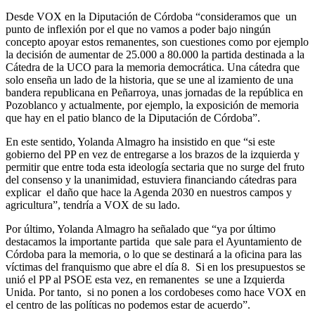
Desde VOX en la Diputación de Córdoba “consideramos que un
punto de inflexión por el que no vamos a poder bajo ningún
concepto apoyar estos remanentes, son cuestiones como por ejemplo
la decisión de aumentar de 25.000 a 80.000 la partida destinada a la
Cátedra de la UCO para la memoria democrática. Una cátedra que
solo enseña un lado de la historia, que se une al izamiento de una
bandera republicana en Peñarroya, unas jornadas de la república en
Pozoblanco y actualmente, por ejemplo, la exposición de memoria
que hay en el patio blanco de la Diputación de Córdoba”.
En este sentido, Yolanda Almagro ha insistido en que “si este
gobierno del PP en vez de entregarse a los brazos de la izquierda y
permitir que entre toda esta ideología sectaria que no surge del fruto
del consenso y la unanimidad, estuviera financiando cátedras para
explicar el daño que hace la Agenda 2030 en nuestros campos y
agricultura”, tendría a VOX de su lado.
Por último, Yolanda Almagro ha señalado que “ya por último
destacamos la importante partida que sale para el Ayuntamiento de
Córdoba para la memoria, o lo que se destinará a la oficina para las
víctimas del franquismo que abre el día 8. Si en los presupuestos se
unió el PP al PSOE esta vez, en remanentes se une a Izquierda
Unida. Por tanto, si no ponen a los cordobeses como hace VOX en
el centro de las políticas no podemos estar de acuerdo”.