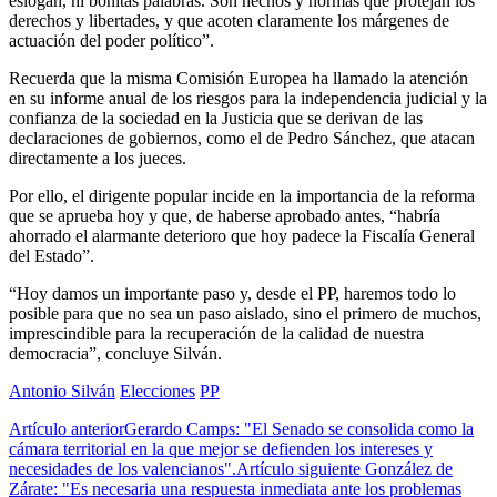
eslogan, ni bonitas palabras. Son hechos y normas que protejan los
derechos y libertades, y que acoten claramente los márgenes de
actuación del poder político”.
Recuerda que la misma Comisión Europea ha llamado la atención
en su informe anual de los riesgos para la independencia judicial y la
confianza de la sociedad en la Justicia que se derivan de las
declaraciones de gobiernos, como el de Pedro Sánchez, que atacan
directamente a los jueces.
Por ello, el dirigente popular incide en la importancia de la reforma
que se aprueba hoy y que, de haberse aprobado antes, “habría
ahorrado el alarmante deterioro que hoy padece la Fiscalía General
del Estado”.
“Hoy damos un importante paso y, desde el PP, haremos todo lo
posible para que no sea un paso aislado, sino el primero de muchos,
imprescindible para la recuperación de la calidad de nuestra
democracia”, concluye Silván.
Antonio Silván
Elecciones
PP
Artículo anterior
Gerardo Camps: "El Senado se consolida como la
cámara territorial en la que mejor se defienden los intereses y
necesidades de los valencianos".
Artículo siguiente
González de
Zárate: "Es necesaria una respuesta inmediata ante los problemas