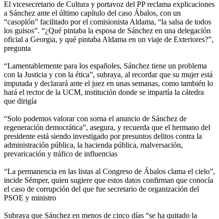
El vicesecretario de Cultura y portavoz del PP reclama explicaciones
a Sánchez ante el último capítulo del caso Ábalos, con un
“casoplón” facilitado por el comisionista Aldama, “la salsa de todos
los guisos”. “¿Qué pintaba la esposa de Sánchez en una delegación
oficial a Georgia, y qué pintaba Aldama en un viaje de Exteriores?”,
pregunta
“Lamentablemente para los españoles, Sánchez tiene un problema
con la Justicia y con la ética”, subraya, al recordar que su mujer está
imputada y declarará ante el juez en unas semanas, como también lo
hará el rector de la UCM, institución donde se impartía la cátedra
que dirigía
“Solo podemos valorar con sorna el anuncio de Sánchez de
regeneración democrática”, asegura, y recuerda que el hermano del
presidente está siendo investigado por presuntos delitos contra la
administración pública, la hacienda pública, malversación,
prevaricación y tráfico de influencias
“La permanencia en las listas al Congreso de Ábalos clama el cielo”,
incide Sémper, quien sugiere que estos datos confirman que conocía
el caso de corrupción del que fue secretario de organización del
PSOE y ministro
Subraya que Sánchez en menos de cinco días “se ha quitado la