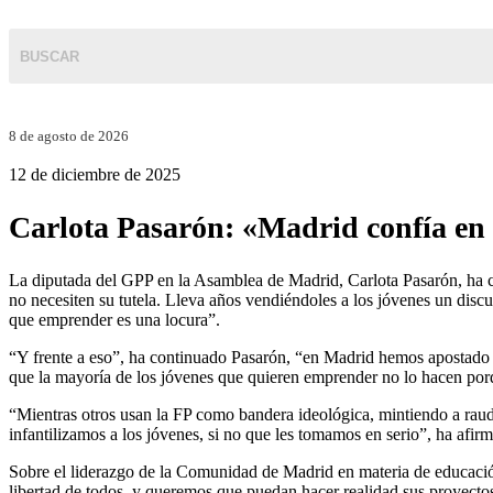
8 de agosto de 2026
12 de diciembre de 2025
Carlota Pasarón: «Madrid confía en 
La diputada del GPP en la Asamblea de Madrid, Carlota Pasarón, ha cr
no necesiten su tutela. Lleva años vendiéndoles a los jóvenes un disc
que emprender es una locura”.
“Y frente a eso”, ha continuado Pasarón, “en Madrid hemos apostado p
que la mayoría de los jóvenes que quieren emprender no lo hacen po
“Mientras otros usan la FP como bandera ideológica, mintiendo a rauda
infantilizamos a los jóvenes, si no que les tomamos en serio”, ha afir
Sobre el liderazgo de la Comunidad de Madrid en materia de educació
libertad de todos, y queremos que puedan hacer realidad sus proyecto