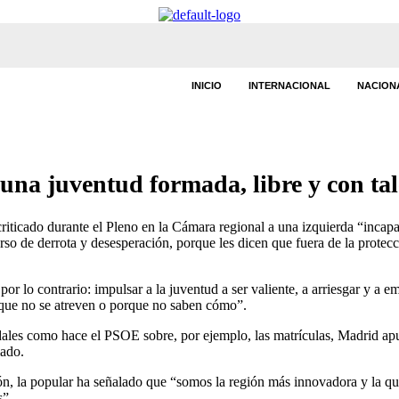
INICIO
INTERNACIONAL
NACION
una juventud formada, libre y con ta
iticado durante el Pleno en la Cámara regional a una izquierda “incapa
urso de derrota y desesperación, porque les dicen que fuera de la prote
or lo contrario: impulsar a la juventud a ser valiente, a arriesgar y 
rque no se atreven o porque no saben cómo”.
les como hace el PSOE sobre, por ejemplo, las matrículas, Madrid apues
mado.
n, la popular ha señalado que “somos la región más innovadora y la q
s”.