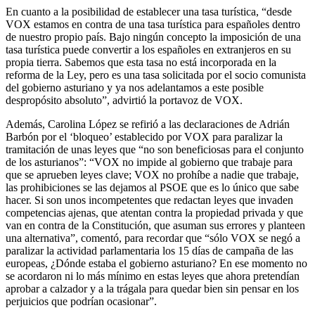
En cuanto a la posibilidad de establecer una tasa turística, “desde
VOX estamos en contra de una tasa turística para españoles dentro
de nuestro propio país. Bajo ningún concepto la imposición de una
tasa turística puede convertir a los españoles en extranjeros en su
propia tierra. Sabemos que esta tasa no está incorporada en la
reforma de la Ley, pero es una tasa solicitada por el socio comunista
del gobierno asturiano y ya nos adelantamos a este posible
despropósito absoluto”, advirtió la portavoz de VOX.
Además, Carolina López se refirió a las declaraciones de Adrián
Barbón por el ‘bloqueo’ establecido por VOX para paralizar la
tramitación de unas leyes que “no son beneficiosas para el conjunto
de los asturianos”: “VOX no impide al gobierno que trabaje para
que se aprueben leyes clave; VOX no prohíbe a nadie que trabaje,
las prohibiciones se las dejamos al PSOE que es lo único que sabe
hacer. Si son unos incompetentes que redactan leyes que invaden
competencias ajenas, que atentan contra la propiedad privada y que
van en contra de la Constitución, que asuman sus errores y planteen
una alternativa”, comentó, para recordar que “sólo VOX se negó a
paralizar la actividad parlamentaria los 15 días de campaña de las
europeas, ¿Dónde estaba el gobierno asturiano? En ese momento no
se acordaron ni lo más mínimo en estas leyes que ahora pretendían
aprobar a calzador y a la trágala para quedar bien sin pensar en los
perjuicios que podrían ocasionar”.