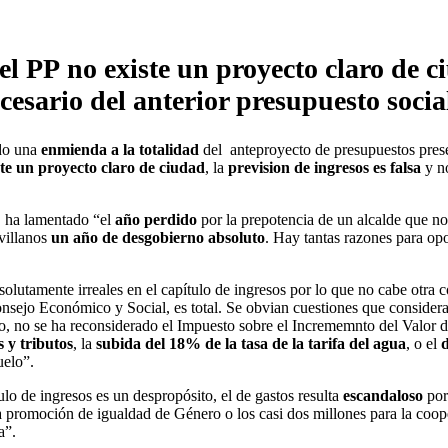
l PP no existe un proyecto claro de ci
cesario del anterior presupuesto social
do una
enmienda a la totalidad
del anteproyecto de presupuestos prese
ste un proyecto claro de ciudad
, la
prevision de ingresos es falsa
y n
, ha lamentado “el
año perdido
por la prepotencia de un alcalde que no
evillanos
un año de desgobierno absoluto
. Hay tantas razones para o
solutamente irreales en el capítulo de ingresos por lo que no cabe otra
onsejo Económico y Social, es total. Se obvian cuestiones que considera
, no se ha reconsiderado el Impuesto sobre el Incrememnto del Valor d
 y tributos
, la
subida del 18% de la tasa de la tarifa del agua
, o el
d
uelo”.
o de ingresos es un despropósito, el de gastos resulta
escandaloso
po
 promoción de igualdad de Género o los casi dos millones para la coop
a”.