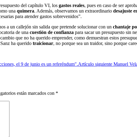
resupuesto del capítulo VI, los
gastos reales
, pues en caso de ser aprob
 como una
quimera
. Además, observamos un extraordinario
desajuste en
cesarias para atender gastos sobrevenidos”.
os a un callejón sin salida que pretende solucionar con un
chantaje pol
vocatoria de una
cuestión de confianza
para sacar un presupuesto sin ne
 cambio que no ha querido emprender, como demuestran estos presupuest
e Sanz ha querido
traicionar
, no porque sea un traidor, sino porque care
ciones, el 9 de junio es un referéndum".
Artículo siguiente
Manuel Vela
gatorios están marcados con
*