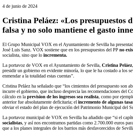
4 de junio de 2024
Cristina Peláez: «Los presupuestos de
falsa y no solo mantiene el gasto inne
El Grupo Municipal VOX en el Ayuntamiento de Sevilla ha presenta
José Luis Sanz. VOX sostiene que en los presupuestos del PP
no exi
socialista, sino que lo
incrementa.
La portavoz de VOX en el Ayuntamiento de Sevilla,
Cristina Peláez
presidir un gobierno en evidente minoría, lo que le ha costado a los s
enmendar a la totalidad estas cuentas”.
Cristina Peláez ha señalado que “los cimientos del presupuesto son ab
incurre el gobierno, que incluso desprecia las recomendaciones del C
cálculo en la
prevision de los ingresos sea realista
, como por ejemplo
anterior fue absolutamente deficitaria; el
incremento de algunas tasas
obviar el estado del plan de ejecución del Patrimonio Municipal del S
La portavoz municipal de VOX en Sevilla ha añadido que “si el capítul
socialistas
, y así nos encontramos partidas como 2.700.000 euros para
que a los planes integrales de los barrios más desfavorecidos de Sevill