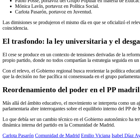
Pablo Posse, portavoz del Grupo Popular en materia de Educac
Mónica Lavín, portavoz en Política Social.
Carlota Pasarón, portavoz en Juventud.
Las dimisiones se produjeron el mismo día en que se oficializó el rel
coincidencia.
El trasfondo: la ley universitaria y el desg
El cese se produce en un contexto de tensiones derivadas de la reforma
propio partido, donde no todos compartían la estrategia seguida en un
Con el relevo, el Gobierno regional busca reorientar la política educat
que la decisión no fue pacífica ni consensuada en el grupo parlamenta
Reordenamiento del poder en el PP madri
Más allá del ámbito educativo, el movimiento se interpreta como un aju
parlamentaria abre interrogantes sobre el equilibrio interno del PP de 
Lo que debía ser un cambio técnico en el Gobierno autonómico ha term
dinámica interna del partido en la Comunidad de Madrid.
Carlota Pasarón
Comunidad de Madrid
Emilio Viciana
Isabel Díaz A