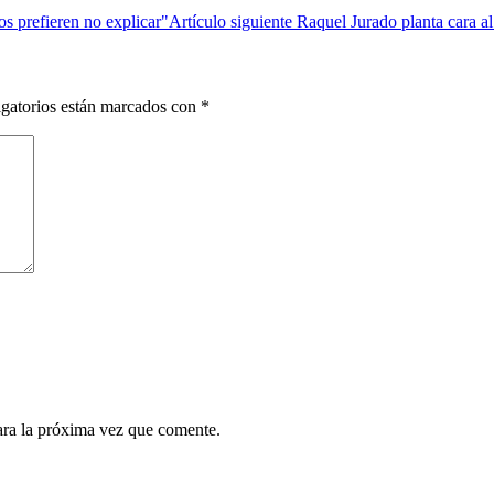
s prefieren no explicar"
Artículo siguiente
Raquel Jurado planta cara 
gatorios están marcados con
*
ara la próxima vez que comente.