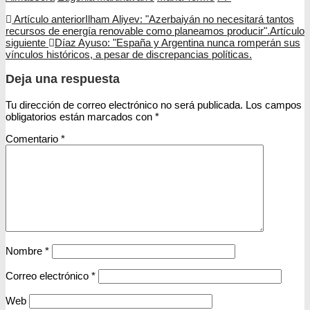
Artículo anterior
Ilham Aliyev: "Azerbaiyán no necesitará tantos
recursos de energía renovable como planeamos producir".
Artículo
siguiente
Díaz Ayuso: "España y Argentina nunca romperán sus
vínculos históricos, a pesar de discrepancias políticas.
Deja una respuesta
Tu dirección de correo electrónico no será publicada.
Los campos
obligatorios están marcados con
*
Comentario
*
Nombre
*
Correo electrónico
*
Web