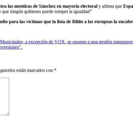
ontra las mentiras de Sánchez en mayoría electoral
y afirma que
Espa
de que ningún gobierno puede romper la igualdad”
to para las víctimas que la lista de Bildu a las europeas la enca
 Municipales, a excepción de VOX, se oponen a una gestión transparen
inversiones".
gatorios están marcados con
*