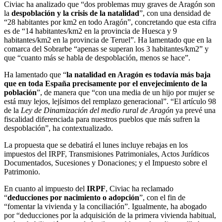
Civiac ha analizado que “dos problemas muy graves de Aragón son
la
despoblación y la crisis de la natalidad
”, con una densidad de
“28 habitantes por km2 en todo Aragón”, concretando que esta cifra
es de “14 habitantes/km2 en la provincia de Huesca y 9
habitantes/km2 en la provincia de Teruel”. Ha lamentado que en la
comarca del Sobrarbe “apenas se superan los 3 habitantes/km2” y
que “cuanto más se habla de despoblación, menos se hace”.
Ha lamentado que “
la natalidad en Aragón es todavía más baja
que en toda España precisamente por el envejecimiento de la
población
”, de manera que “con una media de un hijo por mujer se
está muy lejos, lejísimos del remplazo generacional”. “El artículo 98
de la
Ley de Dinamización del medio rural de Aragón
ya prevé una
fiscalidad diferenciada para nuestros pueblos que más sufren la
despoblación”, ha contextualizado.
La propuesta que se debatirá el lunes incluye rebajas en los
impuestos del IRPF, Transmisiones Patrimoniales, Actos Jurídicos
Documentados, Sucesiones y Donaciones; y el Impuesto sobre el
Patrimonio.
En cuanto al impuesto del
IRPF
, Civiac ha reclamado
“
deducciones por nacimiento o adopción
”, con el fin de
“fomentar la vivienda y la conciliación”. Igualmente, ha abogado
por “deducciones por la adquisición de la primera vivienda habitual,