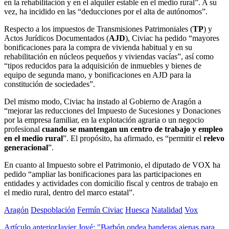
en la rehabilitación y en el alquiler estable en el medio rural”. A su
vez, ha incidido en las “deducciones por el alta de autónomos”.
Respecto a los impuestos de Transmisiones Patrimoniales (
TP
) y
Actos Jurídicos Documentados (
AJD
), Civiac ha pedido “mayores
bonificaciones para la compra de vivienda habitual y en su
rehabilitación en núcleos pequeños y viviendas vacías”, así como
“tipos reducidos para la adquisición de inmuebles y bienes de
equipo de segunda mano, y bonificaciones en AJD para la
constitución de sociedades”.
Del mismo modo, Civiac ha instado al Gobierno de Aragón a
“mejorar las reducciones del Impuesto de Sucesiones y Donaciones
por la empresa familiar, en la explotación agraria o un negocio
profesional
cuando se mantengan un centro de trabajo y empleo
en el medio rural
”. El propósito, ha afirmado, es “permitir el
relevo
generacional
”.
En cuanto al Impuesto sobre el Patrimonio, el diputado de VOX ha
pedido “ampliar las bonificaciones para las participaciones en
entidades y actividades con domicilio fiscal y centros de trabajo en
el medio rural, dentro del marco estatal”.
Aragón
Despoblación
Fermín Civiac
Huesca
Natalidad
Vox
Artículo anterior
Javier Jové: "Barbón ondea banderas ajenas para