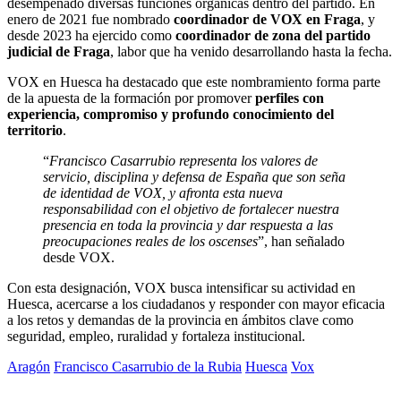
desempeñado diversas funciones orgánicas dentro del partido. En
enero de 2021 fue nombrado
coordinador de VOX en Fraga
, y
desde 2023 ha ejercido como
coordinador de zona del partido
judicial de Fraga
, labor que ha venido desarrollando hasta la fecha.
VOX en Huesca ha destacado que este nombramiento forma parte
de la apuesta de la formación por promover
perfiles con
experiencia, compromiso y profundo conocimiento del
territorio
.
“
Francisco Casarrubio representa los valores de
servicio, disciplina y defensa de España que son seña
de identidad de VOX, y afronta esta nueva
responsabilidad con el objetivo de fortalecer nuestra
presencia en toda la provincia y dar respuesta a las
preocupaciones reales de los oscenses
”, han señalado
desde VOX.
Con esta designación, VOX busca intensificar su actividad en
Huesca, acercarse a los ciudadanos y responder con mayor eficacia
a los retos y demandas de la provincia en ámbitos clave como
seguridad, empleo, ruralidad y fortaleza institucional.
Aragón
Francisco Casarrubio de la Rubia
Huesca
Vox