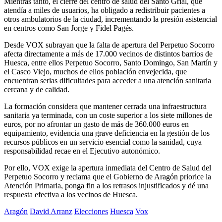
Mientras tanto, el cierre del centro de salud del Santo Grial, que
atendía a miles de usuarios, ha obligado a redistribuir pacientes a
otros ambulatorios de la ciudad, incrementando la presión asistencial
en centros como San Jorge y Fidel Pagés.
Desde VOX subrayan que la falta de apertura del Perpetuo Socorro
afecta directamente a más de 17.000 vecinos de distintos barrios de
Huesca, entre ellos Perpetuo Socorro, Santo Domingo, San Martín y
el Casco Viejo, muchos de ellos población envejecida, que
encuentran serias dificultades para acceder a una atención sanitaria
cercana y de calidad.
La formación considera que mantener cerrada una infraestructura
sanitaria ya terminada, con un coste superior a los siete millones de
euros, por no afrontar un gasto de más de 360.000 euros en
equipamiento, evidencia una grave deficiencia en la gestión de los
recursos públicos en un servicio esencial como la sanidad, cuya
responsabilidad recae en el Ejecutivo autonómico.
Por ello, VOX exige la apertura inmediata del Centro de Salud del
Perpetuo Socorro y reclama que el Gobierno de Aragón priorice la
Atención Primaria, ponga fin a los retrasos injustificados y dé una
respuesta efectiva a los vecinos de Huesca.
Aragón
David Arranz
Elecciones
Huesca
Vox