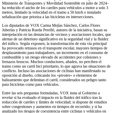
Ministerio de Transportes y Movilidad Sostenible en julio de 2024–
ha reducido el ancho de los carriles para vehículos a motor a solo 3
metros, limitado la velocidad en el tramo a 50 km/h e instalado
señalización que prioriza a las bicicletas en intersecciones.
Los diputados de VOX Carina Mejías Sánchez, Carlos Flores
Juberías y Patricia Rueda Perelló, autores de la iniciativa, basan su
interpelación en las denuncias de vecinos y asociaciones locales, que
alertan de un deterioro significativo en la seguridad vial y la fluidez
del tráfico. Según exponen, la transformación de esta vía principal
ha provocado retrasos en el transporte escolar, mayores tiempos de
desplazamiento para trabajadores, un incremento en el consumo de
combustible y un riesgo elevado de accidentes por colisiones y
frenazos bruscos. Muchos conductores, añaden, no perciben el
tramo como un carril bici prioritario, lo que agrava las situaciones de
conflicto. Incluso las asociaciones de ciclistas han manifestado su
oposición al diseño, criticando los «pivotes» o elementos de
balizamiento que delimitan el carril, considerados un peligro tanto
para bicicletas como para vehículos.
Entre las seis preguntas formuladas, VOX insta al Gobierno a
revelar si ha evaluado el impacto en la fluidez del tráfico tras la
reducción de carriles y límites de velocidad; si dispone de estudios
sobre congestiones y aumentos en tiempos de recorrido; y si ha
analizado los riesgos de coexistencia entre ciclistas y vehículos en