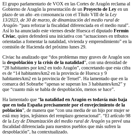
El grupo parlamentario de VOX en las Cortes de Aragón reclama al
Gobierno de Aragón la presentación de un
Proyecto de Ley
en un
plazo de un año -en consonancia con el Título VIII de la
Ley
13/2023, de 30 de marzo, de dinamización del medio rural de
Aragón-
“para reforzar la fiscalidad diferenciada en el medio rural”.
Así lo ha anunciado este viernes desde Huesca el diputado
Fermín
Civiac
, quien defenderá una iniciativa con “actuaciones en tributos
orientadas a fomentar la natalidad, vivienda y emprendimiento” en la
comisión de Hacienda del próximo lunes 29.
Civiac ha analizado que “dos problemas muy graves de Aragón son
la
despoblación y la crisis de la natalidad
”, con una densidad de
“28 habitantes por km2 en todo Aragón”, concretando que esta cifra
es de “14 habitantes/km2 en la provincia de Huesca y 9
habitantes/km2 en la provincia de Teruel”. Ha lamentado que en la
comarca del Sobrarbe “apenas se superan los 3 habitantes/km2” y
que “cuanto más se habla de despoblación, menos se hace”.
Ha lamentado que “
la natalidad en Aragón es todavía más baja
que en toda España precisamente por el envejecimiento de la
población
”, de manera que “con una media de un hijo por mujer se
está muy lejos, lejísimos del remplazo generacional”. “El artículo 98
de la
Ley de Dinamización del medio rural de Aragón
ya prevé una
fiscalidad diferenciada para nuestros pueblos que más sufren la
despoblación”, ha contextualizado.