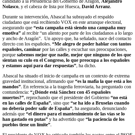
candidato a la Presidencia del Gobierno de Aragón,
Alejandro
Nolasco
, y el cabeza de lista por Huesca,
David Arranz
.
Durante su intervención, Abascal ha subrayado el respaldo
ciudadano que está recibiendo VOX en este arranque electoral,
asegurando que
“esta campaña está siendo una campaña muy
emotiva”
al recibir “un aliento por parte de los ciudadanos a lo largo
y ancho de Aragón”. Un apoyo que, ha señalado, nace del contacto
directo con los españoles.
“Me alegro de poder hablar con tantos
españoles, caminar
por las calles y escuchar sus preocupaciones,
porque
sabemos mejor que nadie, mejor que ninguno de los que
sientan su culo en el Congreso, lo que preocupa a los españoles
y estamos aquí para dar respuestas”
, ha dicho.
Abascal ha situado el inicio de campaña en un contexto de extrema
gravedad institucional, afirmando que
“es la mafia la que está a los
mandos”
. En referencia a la tragedia ferroviaria, ha preguntado con
contundencia:
“¿Dónde está Sánchez con 45 españoles
muertos?”
, reprochando que el presidente del Gobierno
“no está
en las calles de España”
, sino que
“se ha ido a Bruselas cuando
no debería poder salir de España”
, ha asegurado, denunciando
además que
“el dinero para el mantenimiento de las vías se lo
han gastado en putas”
y ha advertido que
“la paciencia de los
pueblos tiene un límite”
.
El presidente de VOX ha criticado también los pactos entre el PSOE