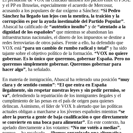
y el PP en Bruselas, especialmente el acuerdo de Mercosur,
acusando a los populares de dar oxígeno a Sánchez:
“Si Pedro
Sánchez ha llegado tan lejos con la mentira, la traición y la
corrupción es por la ayuda inestimable del Partido Popular”
.
Abascal ha calificado de
“auténtico insulto”
y de
“atentado a la
dignidad de los españoles”
que mientras se abandonan las
infraestructuras nacionales, el dinero de los impuestos se destine a
redes ferroviarias de otros países. Frente a ello, ha defendido que
VOX está
“para un cambio de rumbo radical y total”
y ha sido
tajante sobre el objetivo político de la formación.
“VOX no quiere
gobernar. Es lo único que queremos, gobernar España. Pero no
queremos simplemente gobernar. Queremos gobernar para
hacer algo”
, ha señalado.
En materia de inmigración, Abascal ha reiterado una posición
“muy
clara y de sentido común”
:
“El que entra en España
ilegalmente, sin respetar nuestras leyes y sin pedir permiso, se
va”
, defendiendo la repatriación de los inmigrantes ilegales y el
cumplimiento de las penas en el país de origen para quienes
delincan. Asimismo, el líder de VOX h alertado que las políticas
actuales obligan a marcharse a los jóvenes españoles mientras
“se
abre la puerta a gente de baja cualificación o que directamente
se convierte en una boca para alimentar”
. En este contexto, ha
apelado directamente a los votantes:
“No me votéis a medias”
,
porque —ha recalcado—
“hemos organizado una alternativa