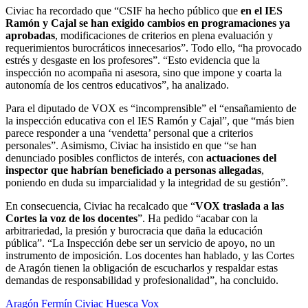
Civiac ha recordado que “CSIF ha hecho público que
en el IES
Ramón y Cajal se han exigido cambios en programaciones ya
aprobadas
, modificaciones de criterios en plena evaluación y
requerimientos burocráticos innecesarios”. Todo ello, “ha provocado
estrés y desgaste en los profesores”. “Esto evidencia que la
inspección no acompaña ni asesora, sino que impone y coarta la
autonomía de los centros educativos”, ha analizado.
Para el diputado de VOX es “incomprensible” el “ensañamiento de
la inspección educativa con el IES Ramón y Cajal”, que “más bien
parece responder a una ‘vendetta’ personal que a criterios
personales”. Asimismo, Civiac ha insistido en que “se han
denunciado posibles conflictos de interés, con
actuaciones del
inspector que habrían beneficiado a personas allegadas
,
poniendo en duda su imparcialidad y la integridad de su gestión”.
En consecuencia, Civiac ha recalcado que “
VOX traslada a las
Cortes la voz de los docentes
”. Ha pedido “acabar con la
arbitrariedad, la presión y burocracia que daña la educación
pública”. “La Inspección debe ser un servicio de apoyo, no un
instrumento de imposición. Los docentes han hablado, y las Cortes
de Aragón tienen la obligación de escucharlos y respaldar estas
demandas de responsabilidad y profesionalidad”, ha concluido.
Aragón
Fermín Civiac
Huesca
Vox