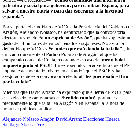
patriótica y social para gobernar, para cambiar España, para
salvar a nuestra patria y para dar esperanza a la juventud
española”
.
Por su parte, el candidato de VOX a la Presidencia del Gobierno de
Aragón, Alejandro Nolasco, ha denunciado que la convocatoria
electoral responde
“a un capricho de Azcón”
, que ha supuesto un
gasto de “4 millones de euros” para los aragoneses. Nolasco ha
defendido que VOX es
“el único que está dando la batalla”
y ha
criticado duramente al Partido Popular de Aragón, al que ha
comparado con el de Ceuta, recordando el caso del
menú halal
impuesto junto al PSOE
. En este sentido, ha advertido que el PP
“opina exactamente lo mismo en el fondo” que el PSOE y ha
asegurado que esta convocatoria electoral
“les puede salir el tiro
por la culata”
.
Mientras que David Arranz ha explicado que el lema de VOX para
estas elecciones aragonesas es
‘Sentido común’
, porque es
precisamente lo que falta “en Aragón y en España” a la hora de
impulsar políticas públicas.
Alejandro Nolasco
Aragón
David Arranz
Elecciones
Huesca
Santiago Abascal
Vox