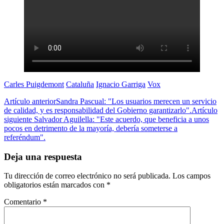
Carles Puigdemont
Cataluña
Ignacio Garriga
Vox
Artículo anterior
Sandra Pascual: "Los usuarios merecen un servicio
de calidad, y es responsabilidad del Gobierno garantizarlo".
Artículo
siguiente
Salvador Aguilella: "Este acuerdo, que beneficia a unos
pocos en detrimento de la mayoría, debería someterse a
referéndum".
Deja una respuesta
Tu dirección de correo electrónico no será publicada.
Los campos
obligatorios están marcados con
*
Comentario
*