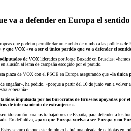
e va a defender en Europa el sentido 
europeas que podrían permitir dar un cambio de rumbo a las políticas de 
 que VOX «va a ser el único partido que va a defender el sentido
urodiputados de VOX
liderados por Jorge Buxadé en Bruselas; «hemos d
 en alusión al lema de campaña escogido por el partido.
uesta pinza de VOX con el PSOE en Europa asegurando que
«la única 
e engañar», ha pedido, «porque a partir del 10 de junio van a volver a
estra soberanía».
 fallidas impulsada por los burócratas de Bruselas apoyadas por e
tros de internamiento de extranjeros
«.
entido común para los trabajadores de España, para defender a los hom
dad». En definitiva,
«para que Europa vuelva a ser Europa y no Eu
. Estoy seguro de que este domingo habrá una oleada de patriotas en tod