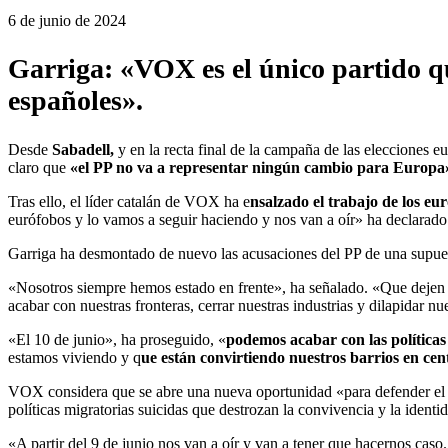
6 de junio de 2024
Garriga: «VOX es el único partido qu
españoles».
Desde
Sabadell,
y en la recta final de la campaña de las elecciones 
claro que
«el PP no va a representar ningún cambio para Europa» y
Tras ello, el líder catalán de VOX ha e
nsalzado el trabajo de los e
eurófobos y lo vamos a seguir haciendo y nos van a oír» ha declarado
Garriga ha desmontado de nuevo las acusaciones del PP de una sup
«Nosotros siempre hemos estado en frente», ha señalado. «Que dejen d
acabar con nuestras fronteras, cerrar nuestras industrias y dilapidar nu
«El 10 de junio», ha proseguido, «
podemos acabar con las políticas
estamos viviendo y q
ue están convirtiendo nuestros barrios en cen
VOX considera que se abre una nueva oportunidad «para defender el s
políticas migratorias suicidas que destrozan la convivencia y la identi
«A partir del 9 de junio nos van a oír y van a tener que hacernos caso