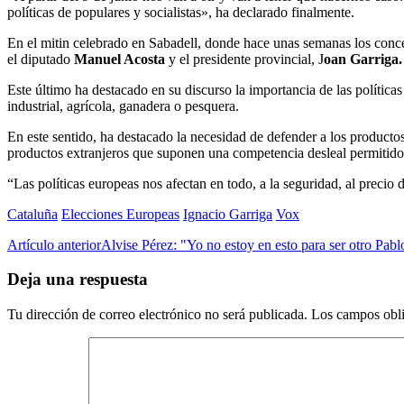
políticas de populares y socialistas», ha declarado finalmente.
En el mitin celebrado en Sabadell, donde hace unas semanas los concej
el diputado
Manuel Acosta
y el presidente provincial, J
oan Garriga.
Este último ha destacado en su discurso la importancia de las política
industrial, agrícola, ganadera o pesquera.
En este sentido, ha destacado la necesidad de defender a los productos
productos extranjeros que suponen una competencia desleal permitidos p
“Las políticas europeas nos afectan en todo, a la seguridad, al precio 
Cataluña
Elecciones Europeas
Ignacio Garriga
Vox
Artículo anterior
Alvise Pérez: "Yo no estoy en esto para ser otro Pablo
Deja una respuesta
Tu dirección de correo electrónico no será publicada.
Los campos obli