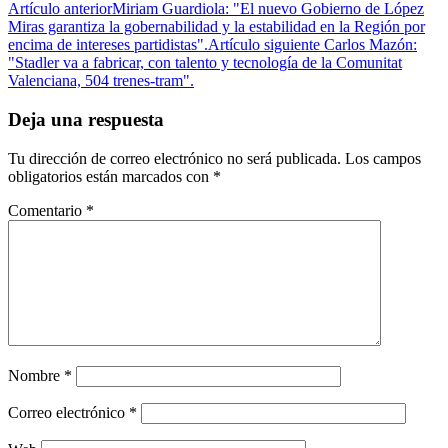
Artículo anterior
Miriam Guardiola: "El nuevo Gobierno de López
Miras garantiza la gobernabilidad y la estabilidad en la Región por
encima de intereses partidistas".
Artículo siguiente
Carlos Mazón:
"Stadler va a fabricar, con talento y tecnología de la Comunitat
Valenciana, 504 trenes-tram".
Deja una respuesta
Tu dirección de correo electrónico no será publicada.
Los campos
obligatorios están marcados con
*
Comentario
*
Nombre
*
Correo electrónico
*