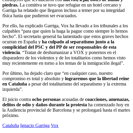
piedras.
La comitiva se tuvo que refugiar en un hotel cercano y
Garriga ha relatado que llegaron incluso a temer por su integridad
física hasta que pudieron ser evacuados.
Por ello, ha explicado Garriga, Vox ha llevado a los tribunales a los
culpables “para que quien la haga la pague como siempre lo hemos
hecho”. El secretario general ha lamentado que estos graves hechos
ocurran en España y
ha culpado al separatismo junto a la
complicidad del PSC y del PP de ser responsables de esta
violencia
. “Tratan de deshumanizar a VOX y ponernos en el
disparadero de los violentos y de los totalitarios como hemos visto
muy recientemente en torno a los temas de la inmigración ilegal”.
Por último, ha dejado claro que “en cualquier caso, nuestro
compromiso es total y absoluto y
lograremos que la libertad reine
en Cataluña
a pesar del totalitarismo del separatismo y la extrema
izquierda”.
El juicio contra
ocho personas
acusadas de
coacciones, amenazas,
delitos de odio y daños durante la protesta
ha comenzado hoy en
la Audiencia provincial de Barcelona y se prolongará hasta el martes
próximo.
Cataluña
Ignacio Garriga
Vox