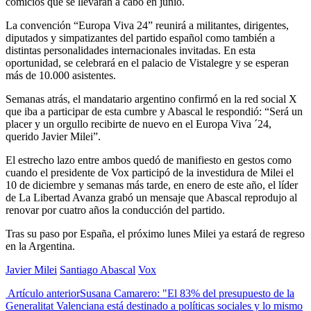
comicios que se llevarán a cabo en junio.
La convención “Europa Viva 24” reunirá a militantes, dirigentes,
diputados y simpatizantes del partido español como también a
distintas personalidades internacionales invitadas. En esta
oportunidad, se celebrará en el palacio de Vistalegre y se esperan
más de 10.000 asistentes.
Semanas atrás, el mandatario argentino confirmó en la red social X
que iba a participar de esta cumbre y Abascal le respondió: “Será un
placer y un orgullo recibirte de nuevo en el Europa Viva ´24,
querido Javier Milei”.
El estrecho lazo entre ambos quedó de manifiesto en gestos como
cuando el presidente de Vox participó de la investidura de Milei el
10 de diciembre y semanas más tarde, en enero de este año, el líder
de La Libertad Avanza grabó un mensaje que Abascal reprodujo al
renovar por cuatro años la conducción del partido.
Tras su paso por España, el próximo lunes Milei ya estará de regreso
en la Argentina.
Javier Milei
Santiago Abascal
Vox
Artículo anterior
Susana Camarero: "El 83% del presupuesto de la
Generalitat Valenciana está destinado a políticas sociales y lo mismo