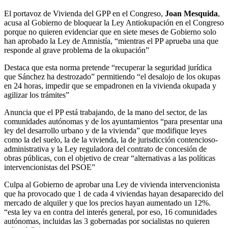
El portavoz de Vivienda del GPP en el Congreso,
Joan Mesquida
,
acusa al Gobierno de bloquear la Ley Antiokupación en el Congreso
porque no quieren evidenciar que en siete meses de Gobierno solo
han aprobado la Ley de Amnistía, “mientras el PP aprueba una que
responde al grave problema de la okupación”
Destaca que esta norma pretende “recuperar la seguridad jurídica
que Sánchez ha destrozado” permitiendo “el desalojo de los okupas
en 24 horas, impedir que se empadronen en la vivienda okupada y
agilizar los trámites”
Anuncia que el PP está trabajando, de la mano del sector, de las
comunidades autónomas y de los ayuntamientos “para presentar una
ley del desarrollo urbano y de la vivienda” que modifique leyes
como la del suelo, la de la vivienda, la de jurisdicción contencioso-
administrativa y la Ley reguladora del contrato de concesión de
obras públicas, con el objetivo de crear “alternativas a las políticas
intervencionistas del PSOE”
Culpa al Gobierno de aprobar una Ley de vivienda intervencionista
que ha provocado que 1 de cada 4 viviendas hayan desaparecido del
mercado de alquiler y que los precios hayan aumentado un 12%.
“esta ley va en contra del interés general, por eso, 16 comunidades
autónomas, incluidas las 3 gobernadas por socialistas no quieren