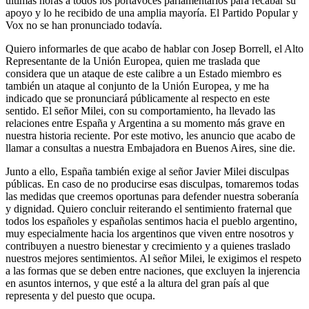
últimas horas a todos los portavoces parlamentarios para recabar su
apoyo y lo he recibido de una amplia mayoría. El Partido Popular y
Vox no se han pronunciado todavía.
Quiero informarles de que acabo de hablar con Josep Borrell, el Alto
Representante de la Unión Europea, quien me traslada que
considera que un ataque de este calibre a un Estado miembro es
también un ataque al conjunto de la Unión Europea, y me ha
indicado que se pronunciará públicamente al respecto en este
sentido. El señor Milei, con su comportamiento, ha llevado las
relaciones entre España y Argentina a su momento más grave en
nuestra historia reciente. Por este motivo, les anuncio que acabo de
llamar a consultas a nuestra Embajadora en Buenos Aires, sine die.
Junto a ello, España también exige al señor Javier Milei disculpas
públicas. En caso de no producirse esas disculpas, tomaremos todas
las medidas que creemos oportunas para defender nuestra soberanía
y dignidad. Quiero concluir reiterando el sentimiento fraternal que
todos los españoles y españolas sentimos hacia el pueblo argentino,
muy especialmente hacia los argentinos que viven entre nosotros y
contribuyen a nuestro bienestar y crecimiento y a quienes traslado
nuestros mejores sentimientos. Al señor Milei, le exigimos el respeto
a las formas que se deben entre naciones, que excluyen la injerencia
en asuntos internos, y que esté a la altura del gran país al que
representa y del puesto que ocupa.