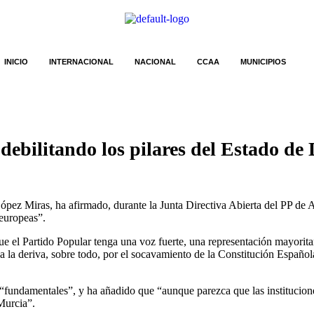
INICIO
INTERNACIONAL
NACIONAL
CCAA
MUNICIPIOS
ebilitando los pilares del Estado de
pez Miras, ha afirmado, durante la Junta Directiva Abierta del PP de Alc
 europeas”.
el Partido Popular tenga una voz fuerte, una representación mayoritari
 la deriva, sobre todo, por el socavamiento de la Constitución Española
on “fundamentales”, y ha añadido que “aunque parezca que las instituci
Murcia”.