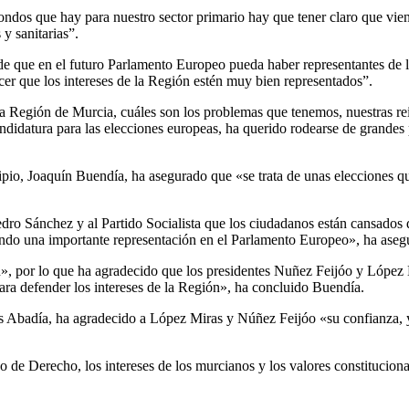
fondos que hay para nuestro sector primario hay que tener claro que vi
y sanitarias”.
 de que en el futuro Parlamento Europeo pueda haber representantes de l
cer que los intereses de la Región estén muy bien representados”.
 Región de Murcia, cuáles son los problemas que tenemos, nuestras rei
didatura para las elecciones europeas, ha querido rodearse de grandes pr
icipio, Joaquín Buendía, ha asegurado que «se trata de unas elecciones q
dro Sánchez y al Partido Socialista que los ciudadanos están cansados 
iendo una importante representación en el Parlamento Europeo», ha ase
», por lo que ha agradecido que los presidentes Nuñez Feijóo y López 
para defender los intereses de la Región», ha concluido Buendía.
llas Abadía, ha agradecido a López Miras y Núñez Feijóo «su confianza,
 de Derecho, los intereses de los murcianos y los valores constituciona