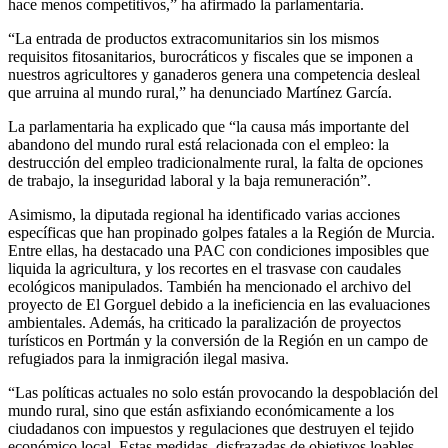
hace menos competitivos,” ha afirmado la parlamentaria.
“La entrada de productos extracomunitarios sin los mismos
requisitos fitosanitarios, burocráticos y fiscales que se imponen a
nuestros agricultores y ganaderos genera una competencia desleal
que arruina al mundo rural,” ha denunciado Martínez García.
La parlamentaria ha explicado que “la causa más importante del
abandono del mundo rural está relacionada con el empleo: la
destrucción del empleo tradicionalmente rural, la falta de opciones
de trabajo, la inseguridad laboral y la baja remuneración”.
Asimismo, la diputada regional ha identificado varias acciones
específicas que han propinado golpes fatales a la Región de Murcia.
Entre ellas, ha destacado una PAC con condiciones imposibles que
liquida la agricultura, y los recortes en el trasvase con caudales
ecológicos manipulados. También ha mencionado el archivo del
proyecto de El Gorguel debido a la ineficiencia en las evaluaciones
ambientales. Además, ha criticado la paralización de proyectos
turísticos en Portmán y la conversión de la Región en un campo de
refugiados para la inmigración ilegal masiva.
“Las políticas actuales no solo están provocando la despoblación del
mundo rural, sino que están asfixiando económicamente a los
ciudadanos con impuestos y regulaciones que destruyen el tejido
económico local. Estas medidas, disfrazadas de objetivos loables,