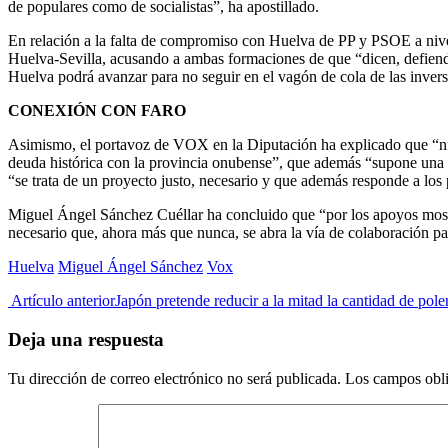
de populares como de socialistas”, ha apostillado.
En relación a la falta de compromiso con Huelva de PP y PSOE a nivel
Huelva-Sevilla, acusando a ambas formaciones de que “dicen, defiende
Huelva podrá avanzar para no seguir en el vagón de cola de las inversi
CONEXIÓN CON FARO
Asimismo, el portavoz de VOX en la Diputación ha explicado que “nue
deuda histórica con la provincia onubense”, que además “supone una op
“se trata de un proyecto justo, necesario y que además responde a lo
Miguel Ángel Sánchez Cuéllar ha concluido que “por los apoyos mostra
necesario que, ahora más que nunca, se abra la vía de colaboración pa
Huelva
Miguel Ángel Sánchez
Vox
Artículo anterior
Japón pretende reducir a la mitad la cantidad de pol
Deja una respuesta
Tu dirección de correo electrónico no será publicada.
Los campos obli