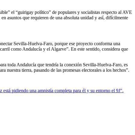
le” el “guirigay político” de populares y socialistas respecto al AVE
en asuntos que requieren de una absoluta unidad y así, difícilmente
conectar Sevilla-Huelva-Faro, porque ese proyecto conforma una
ocarril como Andalucía y el Algarve”. En este sentido, considera que
ara toda Andalucía que tendría la conexión Sevilla-Huelva-Faro, es
a nuestra tierra, pasando de las promesas electorales a los hechos”.
 está pidiendo una amnistía completa para él y su entorno el 9J".