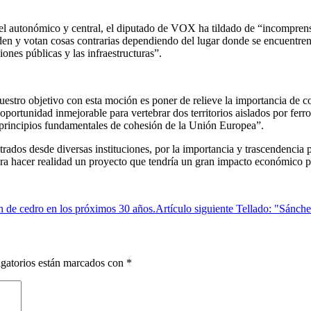
 autonómico y central, el diputado de VOX ha tildado de “incomprensib
n y votan cosas contrarias dependiendo del lugar donde se encuentren 
ones públicas y las infraestructuras”.
stro objetivo con esta moción es poner de relieve la importancia de 
ortunidad inmejorable para vertebrar dos territorios aislados por ferr
s principios fundamentales de cohesión de la Unión Europea”.
dos desde diversas instituciones, por la importancia y trascendencia p
ra hacer realidad un proyecto que tendría un gran impacto económico par
en de cedro en los próximos 30 años.
Artículo siguiente
Tellado: "Sánchez
gatorios están marcados con
*