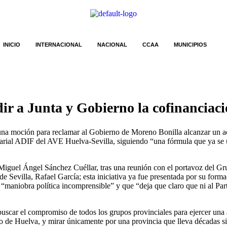
INICIO
INTERNACIONAL
NACIONAL
CCAA
MUNICIPIOS
r a Junta y Gobierno la cofinanciaci
a moción para reclamar al Gobierno de Moreno Bonilla alcanzar un acu
al ADIF del AVE Huelva-Sevilla, siguiendo “una fórmula que ya se utili
 Miguel Ángel Sánchez Cuéllar, tras una reunión con el portavoz del 
 Sevilla, Rafael García; esta iniciativa ya fue presentada por su for
“maniobra política incomprensible” y que “deja que claro que ni al Part
scar el compromiso de todos los grupos provinciales para ejercer una a
ro de Huelva, y mirar únicamente por una provincia que lleva décadas si