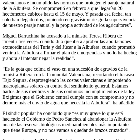
valencianos e incumplido las normas que protegen el paraje natural
de la Albufera. Se comprometió en febrero a que llegarían 20
hectómetros cúbicos hasta el 15 de mayo. Y pasada esa fecha, tan
solo han llegado dos, poniendo en gravísimo riesgo la supervivencia
de nuestro paraje natural y la propia actividad de los agricultores”.
Miguel Barrachina ha acusado a la ministra Teresa Ribera de
“mentir tres veces: cuando dijo que iba a aprobar las aportaciones
extraordinarias del Turia y del Júcar a la Albufera; cuando prometió
venir a la Albufera a firmar el plan de emergencias y no lo ha hecho;
y ahora al intentar negar la realidad”.
“Es la gota que colma el vaso en una sucesión de agravios de la
ministra Ribera con la Comunitat Valenciana, recortando el trasvase
Tajo-Segura, desprotegiendo las costas valencianas e imponiendo
macroplantas solares en contra del sentimiento general. Estamos
hartos de sus mentiras y de sus continuos incumplimientos de la ley.
Exigimos que el Gobierno central cumpla con su compromiso y no
demore más el envío de agua que necesita la Albufera”, ha añadido.
El síndic popular ha concluido que “es muy grave lo que está
haciendo el Gobierno de Pedro Sánchez al abandonar la Albufera,
una de las reservas biológicas medioambientales más importantes
que tiene Europa, y no nos vamos a quedar de brazos cruzados”.