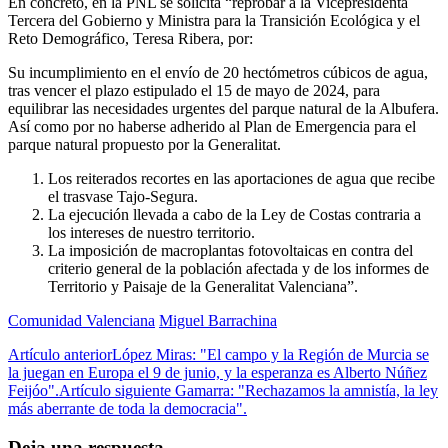
En concreto, en la PNL se solicita “reprobar a la Vicepresidenta
Tercera del Gobierno y Ministra para la Transición Ecológica y el
Reto Demográfico, Teresa Ribera, por:
Su incumplimiento en el envío de 20 hectómetros cúbicos de agua,
tras vencer el plazo estipulado el 15 de mayo de 2024, para
equilibrar las necesidades urgentes del parque natural de la Albufera.
Así como por no haberse adherido al Plan de Emergencia para el
parque natural propuesto por la Generalitat.
Los reiterados recortes en las aportaciones de agua que recibe
el trasvase Tajo-Segura.
La ejecución llevada a cabo de la Ley de Costas contraria a
los intereses de nuestro territorio.
La imposición de macroplantas fotovoltaicas en contra del
criterio general de la población afectada y de los informes de
Territorio y Paisaje de la Generalitat Valenciana”.
Comunidad Valenciana
Miguel Barrachina
Artículo anterior
López Miras: "El campo y la Región de Murcia se
la juegan en Europa el 9 de junio, y la esperanza es Alberto Núñez
Feijóo".
Artículo siguiente
Gamarra: "Rechazamos la amnistía, la ley
más aberrante de toda la democracia".
Deja una respuesta