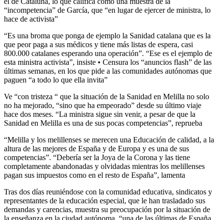
el de Cataluña, lo que califica como una muestra de la
“incompetencia” de García, que “en lugar de ejercer de ministra, lo
hace de activista”
“Es una broma que ponga de ejemplo la Sanidad catalana que es la
que peor paga a sus médicos y tiene más listas de espera, casi
800.000 catalanes esperando una operación”. “Ese es el ejemplo de
esta ministra activista”, insiste • Censura los “anuncios flash” de las
últimas semanas, en los que pide a las comunidades autónomas que
paguen “a todo lo que ella invita”
Ve “con tristeza “ que la situación de la Sanidad en Melilla no solo
no ha mejorado, “sino que ha empeorado” desde su último viaje
hace dos meses. “La ministra sigue sin venir, a pesar de que la
Sanidad en Melilla es una de sus pocas competencias”, reprueba
“Melilla y los melillenses se merecen una Educación de calidad, a la
altura de las mejores de España y de Europa y es una de sus
competencias”. “Debería ser la Joya de la Corona y las tiene
completamente abandonadas y olvidadas mientras los melillenses
pagan sus impuestos como en el resto de España”, lamenta
Tras dos días reuniéndose con la comunidad educativa, sindicatos y
representantes de la educación especial, que le han trasladado sus
demandas y carencias, muestra su preocupación por la situación de
la enseñanza en la ciudad autónoma, “una de las últimas de España