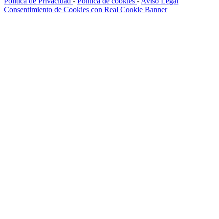
Política de Privacidad
-
Política de cookies
-
Aviso Legal
Consentimiento de Cookies con Real Cookie Banner