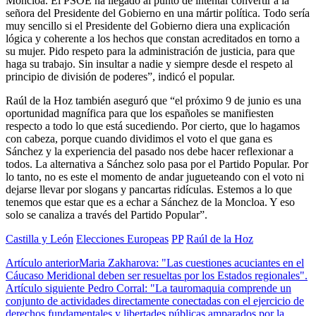
Moncloa. El PSOE ha llegado al punto de intentar convertir a la
señora del Presidente del Gobierno en una mártir política. Todo sería
muy sencillo si el Presidente del Gobierno diera una explicación
lógica y coherente a los hechos que constan acreditados en torno a
su mujer. Pido respeto para la administración de justicia, para que
haga su trabajo. Sin insultar a nadie y siempre desde el respeto al
principio de división de poderes”, indicó el popular.
Raúl de la Hoz también aseguró que “el próximo 9 de junio es una
oportunidad magnífica para que los españoles se manifiesten
respecto a todo lo que está sucediendo. Por cierto, que lo hagamos
con cabeza, porque cuando dividimos el voto el que gana es
Sánchez y la experiencia del pasado nos debe hacer reflexionar a
todos. La alternativa a Sánchez solo pasa por el Partido Popular. Por
lo tanto, no es este el momento de andar jugueteando con el voto ni
dejarse llevar por slogans y pancartas ridículas. Estemos a lo que
tenemos que estar que es a echar a Sánchez de la Moncloa. Y eso
solo se canaliza a través del Partido Popular”.
Castilla y León
Elecciones Europeas
PP
Raúl de la Hoz
Artículo anterior
Maria Zakharova: "Las cuestiones acuciantes en el
Cáucaso Meridional deben ser resueltas por los Estados regionales".
Artículo siguiente
Pedro Corral: "La tauromaquia comprende un
conjunto de actividades directamente conectadas con el ejercicio de
derechos fundamentales y libertades públicas amparados por la