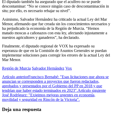
El diputado también ha asegurado que el acuífero no se puede
descontaminar: “No se conoce ningún caso de descontaminación in
situ; por ello, es necesario rebajar su nivel”.
Asimismo, Salvador Hernández ha criticado la actual Ley del Mar
Menor, afirmando que fue creada sin los conocimientos necesarios y
ha perjudicado la economía de la Región de Murcia. “Hemos
matado moscas a cañonazos con esta ley, afectando injustamente a
nuestros agricultores y ganaderos”, ha declarado.
Finalmente, el diputado regional de VOX ha expresado su
esperanza de que en la Comisión de Asuntos Generales se puedan
implementar soluciones para corregir los errores de la actual Ley del
Mar Menor.
Región de Murcia
Salvador Hernández
Vox
Artículo anterior
Francisco Bernabé: "Esas licitaciones que ahora se
anuncian se corresponden a proyectos que fueron redactados,
aprobados y presentados por el Gobierno del PP en 2018 y que
tendrían que haber estado terminados en 2023".
Artículo siguiente
José Rodríguez: "Exigimos mejoras urgentes en economía,
movilidad y seguridad en Rincón de la Victoria".
Deja una respuesta