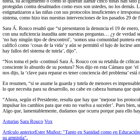
tutela, su acogimiento o como lo quieran llamar cinco niñas han sido p
protegidas contra desalmados como esos son ustedes, no los demás. Los
estigmatizaron a las niñas con sus protocolos insuficientes e irrespons
sistema, como hizo tras nuestras intervenciones de los pasados 29 de fe
Sara Á. Rouco resaltó que “si presentaron la denuncia el 19 de enero
con una suficiencia inaudita ante nuestras preguntas… ¿y de verdad s
‘no hay ningún tipo de descontrol’, ‘somos una comunidad puntera en 
calificó como ‘cosas de la vida’ y aún se permitió el lujo de lucirse a
hay fallos del sistema de tutela’, dijo”.
“Nos toma el pelo -continuó Sara Á. Rouco con su retahíla de críticas
consciente lo absurdo de su postura? Nos dijo en esta Cámara que ‘el P
nos dijo, la ‘clave para reparar es tener conciencia del problema’ está
En resumen, “si se asume la guarda y tutela de menores es impensable n
lo que necesita para su desarrollo, no cabe en cabeza humana que quie
“Ahora, según el Presidente, resulta que hay que ‘mejorar los protocol
impulsar los cambios para que esto no vuelva a suceder’. Pues bien, s
Algo que, lamentablemente, dudamos que ocurra porque para ello hay 
Asturias
Sara Rouco
Vox
Artículo anterior
Ester Muñoz: "Tanto en Sanidad como en Educación 
su amnistía".