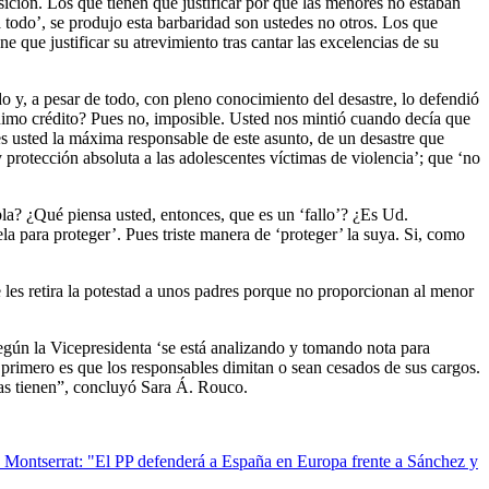
sición. Los que tienen que justificar por qué las menores no estaban
 todo’, se produjo esta barbaridad son ustedes no otros. Los que
e que justificar su atrevimiento tras cantar las excelencias de su
 y, a pesar de todo, con pleno conocimiento del desastre, lo defendió
ínimo crédito? Pues no, imposible. Usted nos mintió cuando decía que
s usted la máxima responsable de este asunto, de un desastre que
y protección absoluta a las adolescentes víctimas de violencia’; que ‘no
la? ¿Qué piensa usted, entonces, que es un ‘fallo’? ¿Es Ud.
la para proteger’. Pues triste manera de ‘proteger’ la suya. Si, como
e les retira la potestad a unos padres porque no proporcionan al menor
 Según la Vicepresidenta ‘se está analizando y tomando nota para
 primero es que los responsables dimitan o sean cesados de sus cargos.
las tienen”, concluyó Sara Á. Rouco.
 Montserrat: "El PP defenderá a España en Europa frente a Sánchez y