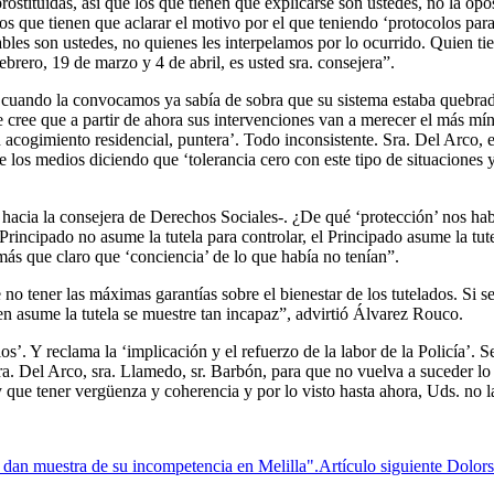
rostituidas, así que los que tienen que explicarse son ustedes, no la opo
 que tienen que aclarar el motivo por el que teniendo ‘protocolos para
ables son ustedes, no quienes les interpelamos por lo ocurrido. Quien tien
brero, 19 de marzo y 4 de abril, es usted sra. consejera”.
, cuando la convocamos ya sabía de sobra que su sistema estaba quebrado
e cree que a partir de ahora sus intervenciones van a merecer el más m
acogimiento residencial, puntera’. Todo inconsistente. Sra. Del Arco, e
nte los medios diciendo que ‘tolerancia cero con este tipo de situaciones 
 hacia la consejera de Derechos Sociales-. ¿De qué ‘protección’ nos hab
rincipado no asume la tutela para controlar, el Principado asume la tute
 más que claro que ‘conciencia’ de lo que había no tenían”.
o tener las máximas garantías sobre el bienestar de los tutelados. Si s
n asume la tutela se muestre tan incapaz”, advirtió Álvarez Rouco.
os’. Y reclama la ‘implicación y el refuerzo de la labor de la Policía’.
ra. Del Arco, sra. Llamedo, sr. Barbón, para que no vuelva a suceder lo
que tener vergüenza y coherencia y por lo visto hasta ahora, Uds. no 
dan muestra de su incompetencia en Melilla".
Artículo siguiente
Dolors