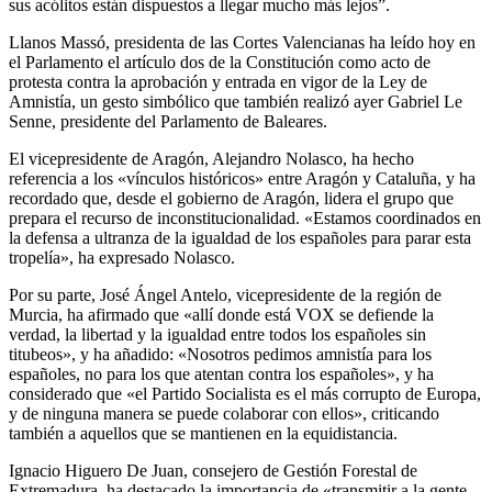
sus acólitos están dispuestos a llegar mucho más lejos”.
Llanos Massó, presidenta de las Cortes Valencianas ha leído hoy en
el Parlamento el artículo dos de la Constitución como acto de
protesta contra la aprobación y entrada en vigor de la Ley de
Amnistía, un gesto simbólico que también realizó ayer Gabriel Le
Senne, presidente del Parlamento de Baleares.
El vicepresidente de Aragón, Alejandro Nolasco, ha hecho
referencia a los «vínculos históricos» entre Aragón y Cataluña, y ha
recordado que, desde el gobierno de Aragón, lidera el grupo que
prepara el recurso de inconstitucionalidad. «Estamos coordinados en
la defensa a ultranza de la igualdad de los españoles para parar esta
tropelía», ha expresado Nolasco.
Por su parte, José Ángel Antelo, vicepresidente de la región de
Murcia, ha afirmado que «allí donde está VOX se defiende la
verdad, la libertad y la igualdad entre todos los españoles sin
titubeos», y ha añadido: «Nosotros pedimos amnistía para los
españoles, no para los que atentan contra los españoles», y ha
considerado que «el Partido Socialista es el más corrupto de Europa,
y de ninguna manera se puede colaborar con ellos», criticando
también a aquellos que se mantienen en la equidistancia.
Ignacio Higuero De Juan, consejero de Gestión Forestal de
Extremadura, ha destacado la importancia de «transmitir a la gente