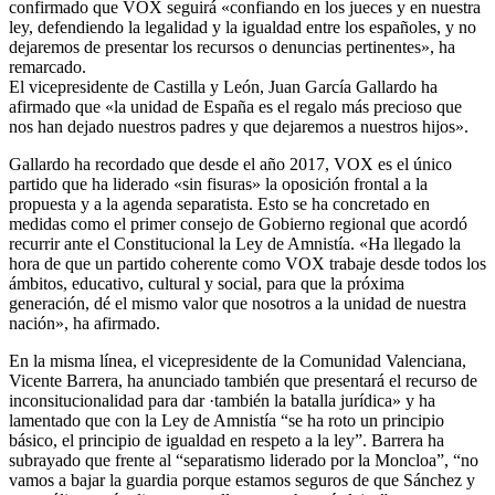
confirmado que VOX seguirá «confiando en los jueces y en nuestra
ley, defendiendo la legalidad y la igualdad entre los españoles, y no
dejaremos de presentar los recursos o denuncias pertinentes», ha
remarcado.
El vicepresidente de Castilla y León, Juan García Gallardo ha
afirmado que «la unidad de España es el regalo más precioso que
nos han dejado nuestros padres y que dejaremos a nuestros hijos».
Gallardo ha recordado que desde el año 2017, VOX es el único
partido que ha liderado «sin fisuras» la oposición frontal a la
propuesta y a la agenda separatista. Esto se ha concretado en
medidas como el primer consejo de Gobierno regional que acordó
recurrir ante el Constitucional la Ley de Amnistía. «Ha llegado la
hora de que un partido coherente como VOX trabaje desde todos los
ámbitos, educativo, cultural y social, para que la próxima
generación, dé el mismo valor que nosotros a la unidad de nuestra
nación», ha afirmado.
En la misma línea, el vicepresidente de la Comunidad Valenciana,
Vicente Barrera, ha anunciado también que presentará el recurso de
inconsitucionalidad para dar ·también la batalla jurídica» y ha
lamentado que con la Ley de Amnistía “se ha roto un principio
básico, el principio de igualdad en respeto a la ley”. Barrera ha
subrayado que frente al “separatismo liderado por la Moncloa”, “no
vamos a bajar la guardia porque estamos seguros de que Sánchez y