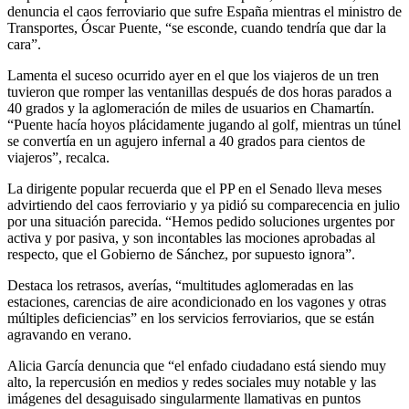
denuncia el caos ferroviario que sufre España mientras el ministro de
Transportes, Óscar Puente, “se esconde, cuando tendría que dar la
cara”.
Lamenta el suceso ocurrido ayer en el que los viajeros de un tren
tuvieron que romper las ventanillas después de dos horas parados a
40 grados y la aglomeración de miles de usuarios en Chamartín.
“Puente hacía hoyos plácidamente jugando al golf, mientras un túnel
se convertía en un agujero infernal a 40 grados para cientos de
viajeros”, recalca.
La dirigente popular recuerda que el PP en el Senado lleva meses
advirtiendo del caos ferroviario y ya pidió su comparecencia en julio
por una situación parecida. “Hemos pedido soluciones urgentes por
activa y por pasiva, y son incontables las mociones aprobadas al
respecto, que el Gobierno de Sánchez, por supuesto ignora”.
Destaca los retrasos, averías, “multitudes aglomeradas en las
estaciones, carencias de aire acondicionado en los vagones y otras
múltiples deficiencias” en los servicios ferroviarios, que se están
agravando en verano.
Alicia García denuncia que “el enfado ciudadano está siendo muy
alto, la repercusión en medios y redes sociales muy notable y las
imágenes del desaguisado singularmente llamativas en puntos