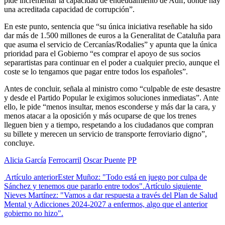
pide incrementar la capacidad de endeudamiento de Adif, donde hay
una acreditada capacidad de corrupción”.
En este punto, sentencia que “su única iniciativa reseñable ha sido
dar más de 1.500 millones de euros a la Generalitat de Cataluña para
que asuma el servicio de Cercanías/Rodalies” y apunta que la única
prioridad para el Gobierno “es comprar el apoyo de sus socios
separartistas para continuar en el poder a cualquier precio, aunque el
coste se lo tengamos que pagar entre todos los españoles”.
Antes de concluir, señala al ministro como “culpable de este desastre
y desde el Partido Popular le exigimos soluciones inmediatas”. Ante
ello, le pide “menos insultar, menos esconderse y más dar la cara, y
menos atacar a la oposición y más ocuparse de que los trenes
lleguen bien y a tiempo, respetando a los ciudadanos que compran
su billete y merecen un servicio de transporte ferroviario digno”,
concluye.
Alicia García
Ferrocarril
Oscar Puente
PP
Artículo anterior
Ester Muñoz: "Todo está en juego por culpa de
Sánchez y tenemos que pararlo entre todos".
Artículo siguiente
Nieves Martínez: "Vamos a dar respuesta a través del Plan de Salud
Mental y Adicciones 2024-2027 a enfermos, algo que el anterior
gobierno no hizo".