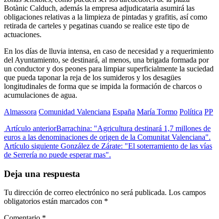
Botànic Calduch, además la empresa adjudicataria asumirá las
obligaciones relativas a la limpieza de pintadas y grafitis, así como
retirada de carteles y pegatinas cuando se realice este tipo de
actuaciones.
En los días de lluvia intensa, en caso de necesidad y a requerimiento
del Ayuntamiento, se destinará, al menos, una brigada formada por
un conductor y dos peones para limpiar superficialmente la suciedad
que pueda taponar la reja de los sumideros y los desagües
longitudinales de forma que se impida la formación de charcos o
acumulaciones de agua.
Almassora
Comunidad Valenciana
España
María Tormo
Política
PP
Artículo anterior
Barrachina: "Agricultura destinará 1,7 millones de
euros a las denominaciones de origen de la Comunitat Valenciana".
Artículo siguiente
González de Zárate: "El soterramiento de las vías
de Serrería no puede esperar mas".
Deja una respuesta
Tu dirección de correo electrónico no será publicada.
Los campos
obligatorios están marcados con
*
Comentario
*