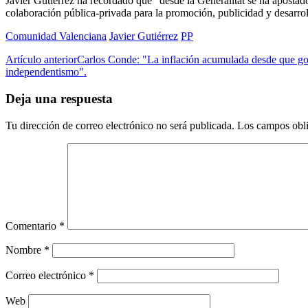
Javier Gutiérrez ha recordado que “desde la Generalitat se ha apostad
colaboración pública-privada para la promoción, publicidad y desarrol
Comunidad Valenciana
Javier Gutiérrez
PP
Artículo anterior
Carlos Conde: "La inflación acumulada desde que g
independentismo".
Deja una respuesta
Tu dirección de correo electrónico no será publicada.
Los campos obli
Comentario
*
Nombre
*
Correo electrónico
*
Web