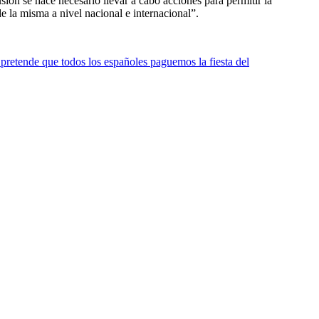
ión se hace necesario llevar a cabo acciones para permitir la
e la misma a nivel nacional e internacional”.
pretende que todos los españoles paguemos la fiesta del