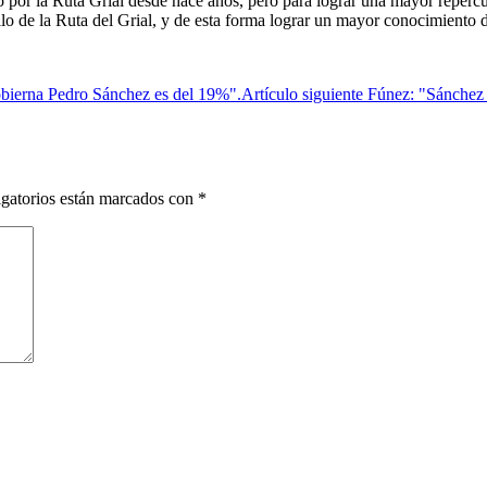
o por la Ruta Grial desde hace años, pero para lograr una mayor repercus
lo de la Ruta del Grial, y de esta forma lograr un mayor conocimiento d
obierna Pedro Sánchez es del 19%".
Artículo siguiente
Fúnez: "Sánchez 
gatorios están marcados con
*