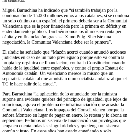
ha señalado.
Miguel Barrachina ha indicado que “si también trabajan por la
condonación de 15.000 millones euros a los catalanes, si se condona
un solo céntimo a un español, el primero debería ser a la Comunitat
Valenciana que es la peor financiada pero la primera en déficit y en
endeudamiento público. También somos los últimos en renta per
cápita y en financiación gracias a Ximo Puig. Si existe una
negociación, la Comunitat Valenciana debe ser la primera”.
El síndic ha señalado que “Mazón acertó cuando anunció acciones
judiciales en caso de un trato privilegiado porque esto va contra la
propia ley orgánica de financiación, contra la Constitución cuando
habla de la igualdad entre españoles, y contra el propio Estatut de
Autonomía catalán. Un valenciano merece lo mismo que un
separatista catalán al que amnistían o un socialista andaluz al que el
TC le hace salir de la cárcel”.
Para Barrachina “la aplicación de lo anunciado por la ministra
supone una evidente quiebra del principio de igualdad, que lejos de
solucionar, agrava el problema de infrafinanciación que arrastra la
Comunitat Valenciana. Los impagos del Consell vienen porque la
señora Montero en lugar de pagar en enero, lo retrasa y lo abona en
septiembre. Pedimos un sistema de financiación sin privilegios que
tenga en cuenta todas las singularidades y que tenga un sistema
común y justo. En estos años han estado engañando y solo