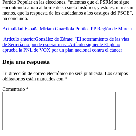
Partido Popular en las elecciones, “mientras que el PSRM se sigue
encontrando ahora al borde de su suelo histórico, y esto es, ni más ni
menos, que la respuesta de los ciudadanos a los castigos del PSOE”,
ha concluido.
Actualidad
España
Miriam Guardiola
Política
PP
Región de Murcia
Artículo anterior
González de Zárate: "El soterramiento de las vías
de Serrería no puede esperar mas".
Artículo siguiente
El pleno
aprueba la PNL de VOX por un plan nacional contra el cáncer
Deja una respuesta
Tu dirección de correo electrónico no será publicada.
Los campos
obligatorios están marcados con
*
Comentario
*