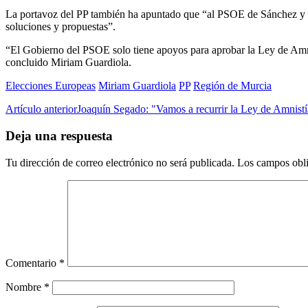
La portavoz del PP también ha apuntado que “al PSOE de Sánchez y Vé
soluciones y propuestas”.
“El Gobierno del PSOE solo tiene apoyos para aprobar la Ley de Amni
concluido Miriam Guardiola.
Elecciones Europeas
Miriam Guardiola
PP
Región de Murcia
Artículo anterior
Joaquín Segado: "Vamos a recurrir la Ley de Amnistía
Deja una respuesta
Tu dirección de correo electrónico no será publicada.
Los campos obli
Comentario
*
Nombre
*