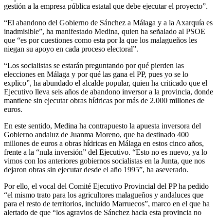
gestión a la empresa pública estatal que debe ejecutar el proyecto”.
“El abandono del Gobierno de Sánchez a Málaga y a la Axarquía es
inadmisible”, ha manifestado Medina, quien ha señalado al PSOE
que “es por cuestiones como esta por la que los malagueños les
niegan su apoyo en cada proceso electoral”.
“Los socialistas se estarán preguntando por qué pierden las
elecciones en Málaga y por qué las gana el PP, pues yo se lo
explico”, ha abundado el alcalde popular, quien ha criticado que el
Ejecutivo lleva seis años de abandono inversor a la provincia, donde
mantiene sin ejecutar obras hídricas por más de 2.000 millones de
euros.
En este sentido, Medina ha contrapuesto la apuesta inversora del
Gobierno andaluz de Juanma Moreno, que ha destinado 400
millones de euros a obras hídricas en Málaga en estos cinco años,
frente a la “nula inversión” del Ejecutivo. “Esto no es nuevo, ya lo
vimos con los anteriores gobiernos socialistas en la Junta, que nos
dejaron obras sin ejecutar desde el año 1995”, ha aseverado.
Por ello, el vocal del Comité Ejecutivo Provincial del PP ha pedido
“el mismo trato para los agricultores malagueños y andaluces que
para el resto de territorios, incluido Marruecos”, marco en el que ha
alertado de que “los agravios de Sánchez hacia esta provincia no