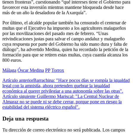
tienen fronteras”, cuestionando “qué intereses tiene el Gobierno para
favorecer esta inversión mientras mantiene bloqueada desde hace
más de un año la desaladora de la Axarquía”.
Por último, el alcalde popular también ha censurado el centenar de
multas que el Ejecutivo ha impuesto a los agricultores malagueños
por las movilizaciones del pasado mes de febrero. “Unas
reivindicaciones justas para salvar el campo andaluz y malagueño
cuya respuesta por parte del Gobierno ha sido mano dura y falta de
diálogo”, ha advertido Medina, quien ha recordado la petición de la
formación para que se retiren estas multas, cuya cuantía alcanza los
800 euros.
Málaga
Óscar Medina
PP
Torrox
Artículo anterior
Barrachina: "Hace pocos días se rompía la igualdad
legal con la amnistía, ahora pretenden quebrar la igualdad
económica al querer privilegiar a una autonomía sobre las otras".
Artículo siguiente
Guillermo Mariscal: "La Central Nuclear de
Almaraz no se puede ni se debe cerrar, porque pone en riesgo la
estabilidad del sistema eléctrico español".
Deja una respuesta
Tu dirección de correo electrónico no será publicada.
Los campos