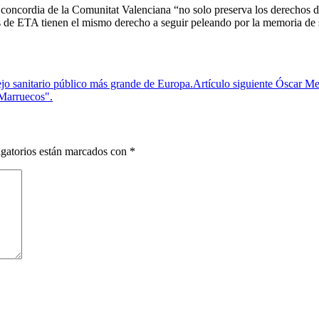
 concordia de la Comunitat Valenciana “no solo preserva los derechos d
as de ETA tienen el mismo derecho a seguir peleando por la memoria de
jo sanitario público más grande de Europa.
Artículo siguiente
Óscar Med
 Marruecos".
gatorios están marcados con
*