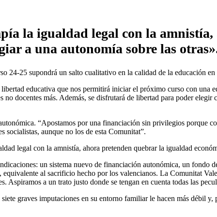
ía la igualdad legal con la amnistía
giar a una autonomía sobre las otras»
so 24-25 supondrá un salto cualitativo en la calidad de la educación en
ibertad educativa que nos permitirá iniciar el próximo curso con una edu
es no docentes más. Además, se disfrutará de libertad para poder elegir
ón autonómica. “Apostamos por una financiación sin privilegios porque c
es socialistas, aunque no los de esta Comunitat”.
dad legal con la amnistía, ahora pretenden quebrar la igualdad económic
indicaciones: un sistema nuevo de financiación autonómica, un fondo 
equivalente al sacrificio hecho por los valencianos. La Comunitat Valen
. Aspiramos a un trato justo donde se tengan en cuenta todas las pecul
iete graves imputaciones en su entorno familiar le hacen más débil y, 