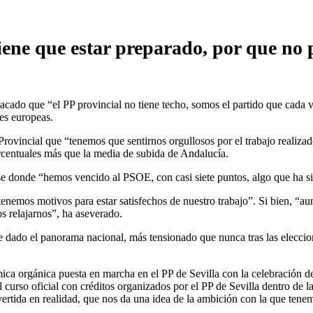
tiene que estar preparado, por que no
tacado que “el PP provincial no tiene techo, somos el partido que cada 
nes europeas.
Provincial que “tenemos que sentirnos orgullosos por el trabajo realiz
centuales más que la media de subida de Andalucía.
se donde “hemos vencido al PSOE, con casi siete puntos, algo que ha sido
tenemos motivos para estar satisfechos de nuestro trabajo”. Si bien, “a
s relajarnos”, ha aseverado.
 dado el panorama nacional, más tensionado que nunca tras las eleccion
mica orgánica puesta en marcha en el PP de Sevilla con la celebración d
 el curso oficial con créditos organizados por el PP de Sevilla dentro 
rtida en realidad, que nos da una idea de la ambición con la que tenem