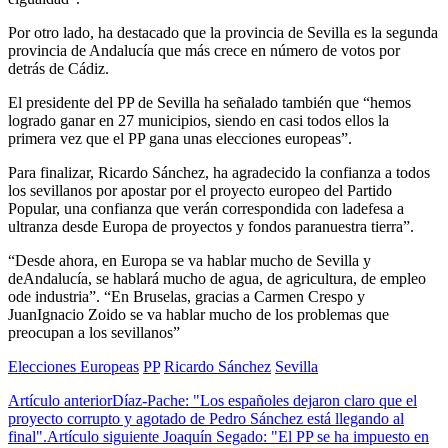
Por otro lado, ha destacado que la provincia de Sevilla es la segunda
provincia de Andalucía que más crece en número de votos por
detrás de Cádiz.
El presidente del PP de Sevilla ha señalado también que “hemos
logrado ganar en 27 municipios, siendo en casi todos ellos la
primera vez que el PP gana unas elecciones europeas”.
Para finalizar, Ricardo Sánchez, ha agradecido la confianza a todos
los sevillanos por apostar por el proyecto europeo del Partido
Popular, una confianza que verán correspondida con ladefesa a
ultranza desde Europa de proyectos y fondos paranuestra tierra”.
“Desde ahora, en Europa se va hablar mucho de Sevilla y
deAndalucía, se hablará mucho de agua, de agricultura, de empleo
ode industria”. “En Bruselas, gracias a Carmen Crespo y
JuanIgnacio Zoido se va hablar mucho de los problemas que
preocupan a los sevillanos”
Elecciones Europeas
PP
Ricardo Sánchez
Sevilla
Artículo anterior
Díaz-Pache: "Los españoles dejaron claro que el
proyecto corrupto y agotado de Pedro Sánchez está llegando al
final".
Artículo siguiente
Joaquín Segado: "El PP se ha impuesto en