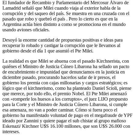
El fundador de Recambio y Parlamentario del Mercosur Álvaro de
Lamadrid señaló que Milei cuando viaja al exterior habla de la
corrupción y del saqueo del país. Se muestra en una cruzada con el
pasado que robo y quebró el país . Pero lo cierto es que en la
Argentina actúa bien distinto a como se promociona en el mundo
usando aviones oficiales.
Desoyó la enorme cantidad de propuestas positivas e ideas para
recuperar lo robado y castigar la corrupción que le llevamos al
gobierno desde el día 1 que asumió el Pte Milei.
La realidad es que Milei se abuena con el pasado Kirchnerista, con
quiénes el Ministro de Justicia Cúneo Libarona ha sellado un pacto
de encubrimiento e impunidad que denunciamos en la justicia en
diciembre pasado, procurando hacerlos safar de ir presos, el
gobierno los premia con cajas millonarias y cargos estratégicos; es
lógico que el kirchnerismo, como ha planteado Daniel Scioli, piense
que merece, por todo ello, el premio Nobel. El Pte Milei amenazó
con «romperle los huesos a los corruptos», el juez LIJO propuesto
para la Corte y el Ministro de Justicia Cúnero Libarona, si cumple
esa amenaza, no van a poder caminar. Cómo si fuera poco el
gobierno ha manifestado voluntad de pago en el megafraude de YPF
ideado por Zannini y quiere pagar el sub chistar al grupo mafioso
Eskenazi/ Kirchner U$S 16.100 millones, que son U$S 26.000 con
intereses.