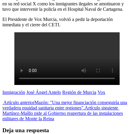
en su red social X como los inmigrantes ilegales se amotinaron y
tuvo que intervenir la policía en el Hospital Naval de Cartagena.
El Presidente de Vox Murcia, volvió a pedir la deportación
inmediata y el cierre del CETI.
Inmigración
José Ángel Antelo
Región de Murcia
Vox
Artículo anterior
Mazón: "Una mejor financiación conseguiría una
verdadera equidad sanitaria entre regiones".
Artículo siguiente
Martínez-Maíllo pide al Gobierno reapertura de las instalaciones
militares de Monte la Reina
Deja una respuesta